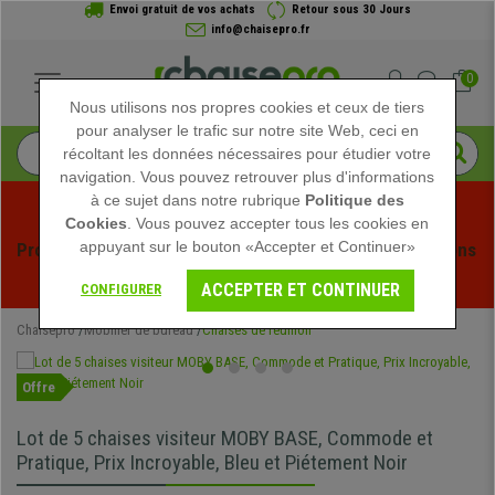
Envoi gratuit de vos achats
Retour sous 30 Jours
info@chaisepro.fr
0
Nous utilisons nos propres cookies et ceux de tiers
pour analyser le trafic sur notre site Web, ceci en
récoltant les données nécessaires pour étudier votre
navigation. Vous pouvez retrouver plus d'informations
à ce sujet dans notre rubrique
Politique des
Cookies
. Vous pouvez accepter tous les cookies en
appuyant sur le bouton «Accepter et Continuer»
Profitez des soldes d'été chez Chaisepro ! Des réductions 
exclusives pour une durée limitée - 
Voir l'offre
 -
ACCEPTER ET CONTINUER
CONFIGURER
Chaisepro
Mobilier de bureau
Chaises de réunion
Offre
Lot de 5 chaises visiteur MOBY BASE, Commode et
Pratique, Prix Incroyable, Bleu et Piétement Noir