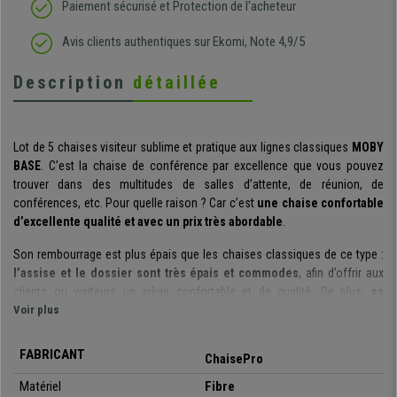
Paiement sécurisé et Protection de l'acheteur
Avis clients authentiques sur Ekomi, Note 4,9/5
Description
détaillée
Lot de 5 chaises visiteur sublime et pratique aux lignes classiques
MOBY
BASE
. C’est la chaise de conférence par excellence que vous pouvez
trouver dans des multitudes de salles d’attente, de réunion, de
conférences, etc. Pour quelle raison ? Car c’est
une chaise confortable
d’excellente qualité et avec un prix très abordable
.
Son rembourrage est plus épais que les chaises classiques de ce type :
l’assise et le dossier sont très épais et commodes
, afin d’offrir aux
clients ou visiteurs un siège confortable et de qualité. De plus,
sa
structure est fabriquée avec un cadre en acier avec 4 pieds laqués
Voir plus
noir
.
FABRICANT
ChaisePro
Il s’agit d’un modèle très pratique et polyvalent
: vous pouvez l’utiliser
lors de réunions, avec des clients, pour les salles d’attente, de
Matériel
Fibre