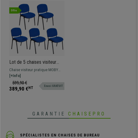
Offre
Lot de 5 chaises visiteur
MOBY BASE, Commode et
Chaise visiteur pratique MOBY
Pratique, Prix Incroyable,
BASE, c'est la chaise visiteur par
[+Info]
Bleu et Piétement Noir
excellence avec des lignes
599,90 €
Envoi GRATUIT
classiques pour que les clients
389,90 €
HT
puissent s'asseoir, à placer dans
les salles d'attente... Disponible en
différentes couleurs
GARANTIE
CHAISEPRO
SPÉCIALISTES EN CHAISES DE BUREAU