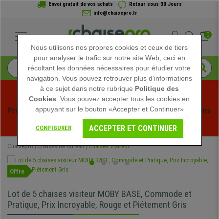
Envoi gratuit de vos achats
Retour sous 30 Jours
info@chaisepro.fr
0
Nous utilisons nos propres cookies et ceux de tiers
pour analyser le trafic sur notre site Web, ceci en
récoltant les données nécessaires pour étudier votre
navigation. Vous pouvez retrouver plus d'informations
à ce sujet dans notre rubrique
Politique des
Cookies
. Vous pouvez accepter tous les cookies en
appuyant sur le bouton «Accepter et Continuer»
Profitez des soldes d'été chez Chaisepro ! Des réductions 
exclusives pour une durée limitée - 
Voir l'offre
 -
ACCEPTER ET CONTINUER
CONFIGURER
Chaisepro
Chaises de Bureau
Chaises Visiteur
Offre
Lot de 5 chaises visiteur MOBY BASE, Commode et
Pratique, Prix Incroyable, Rouge et Piétement Gris