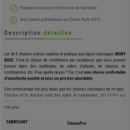
Paiement sécurisé et Protection de l'acheteur
Avis clients authentiques sur Ekomi, Note 4,9/5
Description
détaillée
Lot de 5 chaises visiteur sublime et pratique aux lignes classiques
MOBY
BASE
. C’est la chaise de conférence par excellence que vous pouvez
trouver dans des multitudes de salles d’attente, de réunion, de
conférences, etc. Pour quelle raison ? Car c’est
une chaise confortable
d’excellente qualité et avec un prix très abordable
.
Son rembourrage est plus épais que les chaises classiques de ce type :
l’assise et le dossier sont très épais et commodes
, afin d’offrir aux
clients ou visiteurs un siège confortable et de qualité. De plus,
sa
structure est fabriquée avec un cadre en acier avec 4 pieds laqués
Voir plus
gris
.
FABRICANT
ChaisePro
Il s’agit d’un modèle très pratique et polyvalent
: vous pouvez l’utiliser