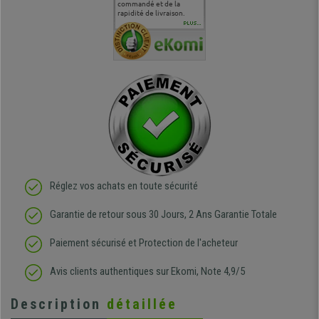
uipe qui
délais de livraison, et
commandé et de la
attentes et mes besoins.
problème 
en
surtout l'accueil
rapidité de livraison.
J'ai pu comparer avec des
abîmé) tou
téléphonique compétent
sièges que l'on trouve
oeuvre po
PLUS...
e
et agréable.
dans les grandes surfaces
ce produit
ivement
de l'aménagement et ne
meilleurs 
regrette pas mon achat.
de l'achat
de belle q
Réglez vos achats en toute sécurité
Garantie de retour sous 30 Jours, 2 Ans Garantie Totale
Paiement sécurisé et Protection de l'acheteur
Avis clients authentiques sur Ekomi, Note 4,9/5
Description
détaillée