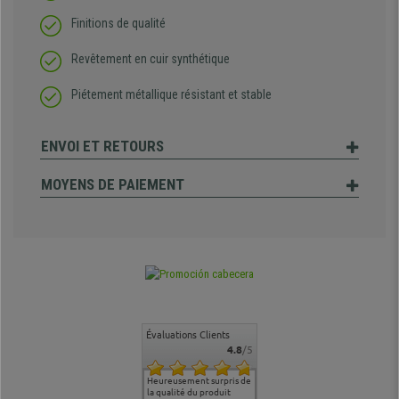
Finitions de qualité
Revêtement en cuir synthétique
Piétement métallique résistant et stable
ENVOI ET RETOURS
MOYENS DE PAIEMENT
Évaluations Clients
4.8
/5
commande
Entière satisfaction tant
Heureusement surpris de
Siege confortable qui
service cl
 je tenais
sur le produit que sur les
la qualité du produit
correspond à mes
bien qu'a