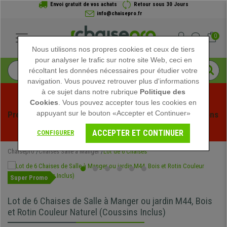
Envoi gratuit de vos achats
Retour sous 30 Jours
info@chaisepro.fr
0
Nous utilisons nos propres cookies et ceux de tiers
pour analyser le trafic sur notre site Web, ceci en
récoltant les données nécessaires pour étudier votre
navigation. Vous pouvez retrouver plus d'informations
à ce sujet dans notre rubrique
Politique des
Cookies
. Vous pouvez accepter tous les cookies en
appuyant sur le bouton «Accepter et Continuer»
Profitez des soldes d'été chez Chaisepro ! Des réductions 
exclusives pour une durée limitée - 
Voir l'offre
 -
ACCEPTER ET CONTINUER
CONFIGURER
Chaisepro
Chaises Salle à Manger
Lot de 6 Chaises
Super Promo
Lot de 6 Chaises de Salle à Manger ou jardin M44, Bois
et Rotin Couleur Naturel (Coussins Inclus)