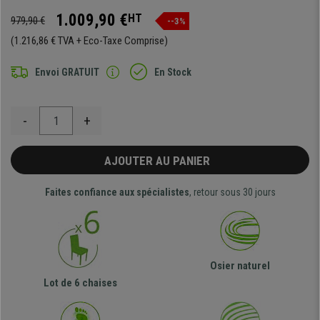
1.009,90 €
HT
979,90 €
--3%
(1.216,86 € TVA + Eco-Taxe Comprise)
Envoi GRATUIT
En Stock
-
+
AJOUTER AU PANIER
Faites confiance aux spécialistes
, retour sous 30 jours
Osier naturel
Lot de 6 chaises