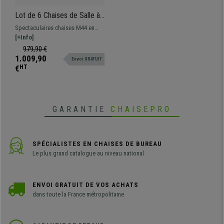
Lot de 6 Chaises de Salle à
Manger ou jardin M44, Bois
Spectaculaires chaises M44 en
et Rotin Couleur Naturel
rotin natural, structure et pieds en
[+Info]
(Coussins Inclus)
bois massif. Très élégantes et
979,90 €
résistantes à un prix très
1.009,90
Envoi GRATUIT
compétitif!
€
HT
GARANTIE
CHAISEPRO
SPÉCIALISTES EN CHAISES DE BUREAU
Le plus grand catalogue au niveau national
ENVOI GRATUIT DE VOS ACHATS
dans toute la France métropolitaine