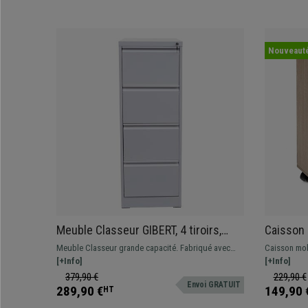
Nouveaut
Meuble Classeur GIBERT, 4 tiroirs,
Caisson 
132x62x46 cm, en acier blanc
40x60x40
Meuble Classeur grande capacité. Fabriqué avec
Caisson mobi
des matériaux de haute qualité.
[+Info]
déplacer grâ
[+Info]
379,90 €
229,90 €
Envoi GRATUIT
289,90 €
149,90 
HT