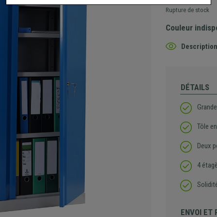
Rupture de stock
Couleur indisp
Description
DÉTAILS
Grande
Tôle e
Deux p
4 étagè
Solidi
ENVOI ET