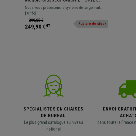
140x92x37cm, en Acier, Bleu
Nous vous présentons le système de rangement
parfait pour le bureau: la série CARIN. Il s'agit de
[+Info]
meubles classeurs robustes en acier disponibles en
399,00 €
Rupture de stock
différentes tailles et couleurs dans lesquels vous
249,90 €
HT
pourrez ranger et protéger tous vos documents
SPÉCIALISTES EN CHAISES
ENVOI GRATUI
DE BUREAU
ACHAT
Le plus grand catalogue au niveau
dans toute la France 
national