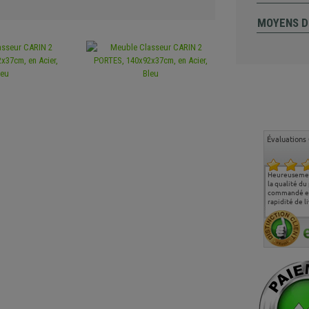
MOYENS D
Évaluations 
Ma deuxième commande
Entière satisfaction tant
Heureusemen
chez chaisepro, je tenais
sur le produit que sur les
la qualité du
à féliciter l'équipe qui
délais de livraison, et
commandé et
m'a toujours bien
surtout l'accueil
rapidité de li
conseillé, très
téléphonique compétent
aimablement je
et agréable.
recommande vivement