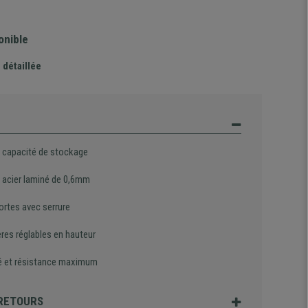
onible
 détaillée
 capacité de stockage
n acier laminé de 0,6mm
ortes avec serrure
res réglables en hauteur
té et résistance maximum
 RETOURS