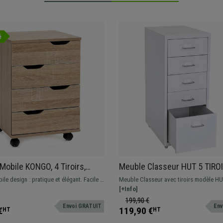
é
Mobile KONGO, 4 Tiroirs,
Meuble Classeur HUT 5 TIROI
 cm, en Bois, Couleur Chêne
69x28x44 cm, en Acier, Blanc
le design : pratique et élégant. Facile à
Meuble Classeur avec tiroirs modèle HU
ce à ses roulettes dotées de freins.
l'aide de tôles en acier avec une grande
[+Info]
stockage.
199,90 €
Envoi GRATUIT
Env
€
119,90 €
HT
HT