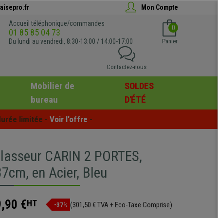
aisepro.fr
Mon Compte
Accueil téléphonique/commandes
0
01 85 85 04 73
Du lundi au vendredi, 8:30-13:00 / 14:00-17:00
Panier
Contactez-nous
Mobilier de
SOLDES
bureau
D'ÉTÉ
urée limitée - 
Voir l'offre
 -
lasseur CARIN 2 PORTES,
7cm, en Acier, Bleu
,90 €
HT
(301,50 € TVA + Eco-Taxe Comprise)
-37%