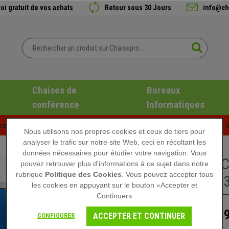
oi gratuit de vos achats
Retour sous 30 Jours
info@ch
Chaises de
Bureaux
conférence
Informatiques
es d'été chez Chaisepro ! Des réductions exclusives pour une d
Nous utilisons nos propres cookies et ceux de tiers pour
analyser le trafic sur notre site Web, ceci en récoltant les
données nécessaires pour étudier votre navigation. Vous
Meuble C
pouvez retrouver plus d'informations à ce sujet dans notre
rubrique
Politique des Cookies
. Vous pouvez accepter tous
140x92x3
les cookies en appuyant sur le bouton «Accepter et
Continuer»
249
399,00 €
ACCEPTER ET CONTINUER
CONFIGURER