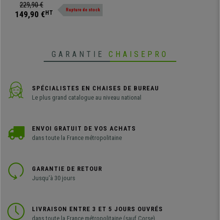
bureau: la série CARIN. Il s'agit de
229,90 €
Rupture de stock
meubles classeurs robustes en
149,90 €
HT
acier disponibles en différentes
tailles et couleurs dans lesquels
vous pourrez ranger et protéger
tous vos documents
GARANTIE
CHAISEPRO
SPÉCIALISTES EN CHAISES DE BUREAU
Le plus grand catalogue au niveau national
ENVOI GRATUIT DE VOS ACHATS
dans toute la France métropolitaine
GARANTIE DE RETOUR
Jusqu'à 30 jours
LIVRAISON ENTRE 3 ET 5 JOURS OUVRÉS
dans toute la France métropolitaine (sauf Corse)