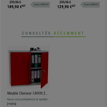
Blanc
moderne avec nombreux espaces
par son style, sa robustesse et sa
299,90 €
299,90 €
Envoi GRATUIT
Envoi GRATUIT
de rangement, gain de place idéal
fonctionnalité. Disponible en deux
189,90 €
HT
129,90 €
HT
pour les espaces réduits !
coloris.
CONSULTÉS
RÉCEMMENT
Meuble Classeur CARIN 2
PORTES, 84x92x37 cm, en
Nous vous présentons le système
Acier, Rouge
de rangement parfait pour le
[+Info]