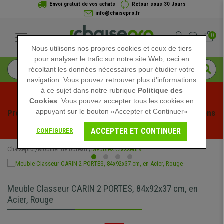
Envoi gratuit de vos achats
Retour sous 30 Jours
info@chaisepro.fr
0
Nous utilisons nos propres cookies et ceux de tiers
pour analyser le trafic sur notre site Web, ceci en
récoltant les données nécessaires pour étudier votre
navigation. Vous pouvez retrouver plus d'informations
à ce sujet dans notre rubrique
Politique des
Cookies
. Vous pouvez accepter tous les cookies en
appuyant sur le bouton «Accepter et Continuer»
Profitez des soldes d'été chez Chaisepro ! Des réductions 
exclusives pour une durée limitée - 
Voir l'offre
 -
ACCEPTER ET CONTINUER
CONFIGURER
Chaisepro
Mobilier de bureau
Meubles Classeurs
Meuble Classeur CARIN 2 PORTES, 84x92x37 cm, en
Acier, Rouge