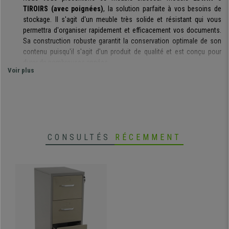
TIROIRS (avec poignées)
, la solution parfaite à vos besoins de
stockage. Il s'agit d'un meuble très solide et résistant qui vous
permettra d'organiser rapidement et efficacement vos documents.
Sa construction robuste garantit la conservation optimale de son
contenu puisqu'il s'agit d'un produit de qualité et est conçu pour
durer de nombreuses années.
Voir plus
Ce meuble classeur est fabriqué avec des tôles en acier de
0,7mm d'épaisseur
. C'est une caractéristique importante
puisque l'épaisseur est supérieure à ce qui est utilisé
normalement pour ce type de mobilier.
La solidité et robustesse
du modèle est maximum, idéale pour se conserver en parfait état
pendant de nombreuses années.
CONSULTÉS
RÉCEMMENT
Le meuble classeur possède deux tiroirs spacieux avec
poignées et serrure.
Il est doté de châssis télescopiques et sont
adaptés au format A4, vous pourrez donc ranger de manière
commode vos classeurs, dossiers et documents.
La construction est très solide et résistante, c'est un produit conçu
pour durer de nombreuses années et il
est rare de trouver ce type
de produits pour moins de 300€ dans d'autres boutiques.
Chez