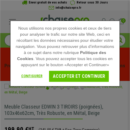
Envoi gratuit de vos achats
Retour sous 30 Jours
info@chaisepro.fr
0
Nous utilisons nos propres cookies et ceux de tiers
pour analyser le trafic sur notre site Web, ceci en
récoltant les données nécessaires pour étudier votre
navigation. Vous pouvez retrouver plus d'informations
à ce sujet dans notre rubrique
Politique des
Cookies
. Vous pouvez accepter tous les cookies en
appuyant sur le bouton «Accepter et Continuer»
Profitez des soldes d'été chez Chaisepro ! Des réductions 
exclusives pour une durée limitée - 
Voir l'offre
 -
ACCEPTER ET CONTINUER
CONFIGURER
Meuble Classeur EDWIN 3 TIROIRS (poignées),
103x46x62cm, Très Robuste, en Métal, Beige
199,90 €
HT