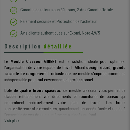
Garantie de retour sous 30 Jours, 2 Ans Garantie Totale
Paiement sécurisé et Protection de l'acheteur
Avis clients authentiques sur Ekomi, Note 4,9/5
Description
détaillée
Le
Meuble Classeur GIBERT
est la
solution idéale pour optimiser
l’organisation de votre espace de travail. Alliant
design épuré
,
grande
capacité de rangement
et
robustesse
, ce meuble s’impose comme un
indispensable pour tout environnement professionnel.
Doté de
quatre tiroirs spacieux
, ce meuble classeur vous permet de
classer efficacement vos documents et fournitures de bureau qui
encombrent habituellement votre plan de travail. Les tiroirs
sont
entièrement extensibles
, garantissant un accès facile et rapide à
l’ensemble de vos dossiers, même ceux placés au fond.
Voir plus
Pour une sécurité renforcée, le meuble est livré avec
deux clés
, vous