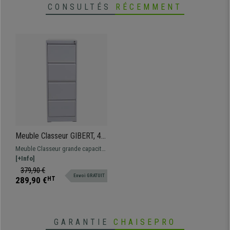
CONSULTÉS
RÉCEMMENT
Meuble Classeur GIBERT, 4
tiroirs, 132x62x46 cm, en
Meuble Classeur grande capacité.
acier blanc
Fabriqué avec des matériaux de
[+Info]
haute qualité.
379,90 €
Envoi GRATUIT
289,90 €
HT
GARANTIE
CHAISEPRO