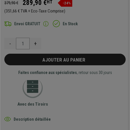
289,90 €
HT
379,90 €
-24%
(351,66 € TVA + Eco-Taxe Comprise)
Envoi GRATUIT
En Stock
-
+
AJOUTER AU PANIER
Faites confiance aux spécialistes
, retour sous 30 jours
Avec des Tiroirs
Description détaillée