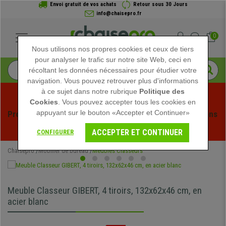
Envoi gratuit de vos achats
Retour sous 30 Jours
info@chaisepro.fr
0
Nous utilisons nos propres cookies et ceux de tiers
pour analyser le trafic sur notre site Web, ceci en
récoltant les données nécessaires pour étudier votre
navigation. Vous pouvez retrouver plus d'informations
à ce sujet dans notre rubrique
Politique des
Cookies
. Vous pouvez accepter tous les cookies en
appuyant sur le bouton «Accepter et Continuer»
Profitez des soldes d'été chez Chaisepro ! Des réductions 
exclusives pour une durée limitée - 
Voir l'offre
 -
ACCEPTER ET CONTINUER
CONFIGURER
Chaisepro
Mobilier de bureau
Meubles Classeurs
Meuble Classeur GIBERT, 4 tiroirs, 132x62x46 cm, en
acier blanc