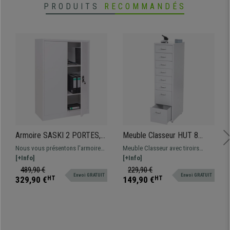
PRODUITS
RECOMMANDÉS
Armoire SASKI 2 PORTES,
Meuble Classeur HUT 8
140x90x40cm, Avec
TIROIRS, 109x28x44 cm, en
Nous vous présentons l'armoire
Meuble Classeur avec tiroirs
Serrure, En Acier, Blanc
Acier, Blanc
SASKI 2 PORTES. Il s'agit d'un
[+Info]
modèle HUT fabriqué à l'aide de
[+Info]
meuble robuste avec deux
tôles en acier avec une grande
489,90 €
229,90 €
Envoi GRATUIT
Envoi GRATUIT
étagères et une serrure, fabriquée
capacité de stockage.
329,90 €
HT
149,90 €
HT
en acier et disponible en
différentes couleurs.