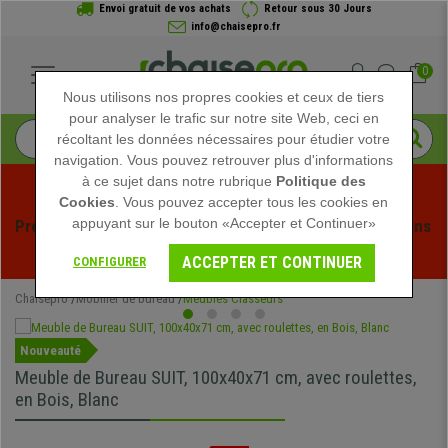
Envoi gratuit de vos achats
Retour sous 30 Jours
info@chaisepro.fr
0
Nous utilisons nos propres cookies et ceux de tiers
pour analyser le trafic sur notre site Web, ceci en
récoltant les données nécessaires pour étudier votre
navigation. Vous pouvez retrouver plus d'informations
à ce sujet dans notre rubrique
Politique des
Cookies
. Vous pouvez accepter tous les cookies en
appuyant sur le bouton «Accepter et Continuer»
Profitez des soldes d'été chez Chaisepro ! Des réductions 
exclusives pour une durée limitée - 
Voir l'offre
 -
ACCEPTER ET CONTINUER
CONFIGURER
Chaisepro
Mobilier de bureau
Meubles Classeurs
Nouveauté
Meuble de Bureau SUIT, 100x40x71 cm, avec roulettes,
en Bois, Blanc