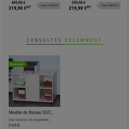
Métal
acier de haute résistance
industriel. Qualité et style à un
499,90 €
299,90 €
Envoi GRATUIT
Envoi GRATUIT
prix incroyable !
319,90 €
HT
219,90 €
HT
CONSULTÉS
RÉCEMMENT
Nouveauté
Meuble de Bureau SUIT,
100x40x71 cm, avec
Une solution de rangement
roulettes, en Bois, Blanc
pratique, avec compartiments de
[+Info]