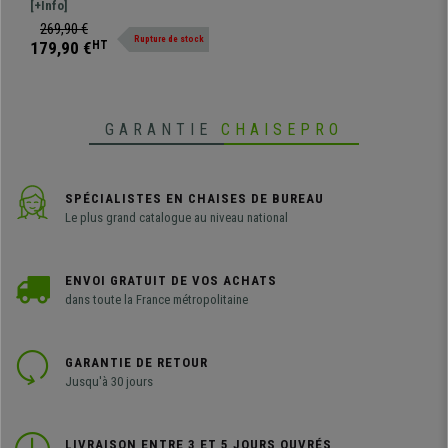
80x40x76 cm, En Métal et
moderne et original. Il apportera
[+Info]
Bois
une touche contemporaine à votre
269,90 €
Rupture de stock
intérieur.
179,90 €
HT
GARANTIE
CHAISEPRO
SPÉCIALISTES EN CHAISES DE BUREAU
Le plus grand catalogue au niveau national
ENVOI GRATUIT DE VOS ACHATS
dans toute la France métropolitaine
GARANTIE DE RETOUR
Jusqu'à 30 jours
LIVRAISON ENTRE 3 ET 5 JOURS OUVRÉS