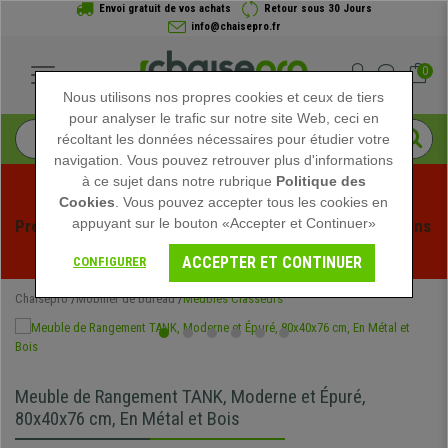
Envoi gratuit de vos achats
Retour sous 30 Jours
info@chaisepro.fr
0
Nous utilisons nos propres cookies et ceux de tiers
pour analyser le trafic sur notre site Web, ceci en
récoltant les données nécessaires pour étudier votre
navigation. Vous pouvez retrouver plus d'informations
à ce sujet dans notre rubrique
Politique des
Cookies
. Vous pouvez accepter tous les cookies en
appuyant sur le bouton «Accepter et Continuer»
Profitez des soldes d'été chez Chaisepro ! Des réductions 
exclusives pour une durée limitée - 
Voir l'offre
 -
ACCEPTER ET CONTINUER
CONFIGURER
Chaisepro
Mobilier de bureau
Meubles Classeurs
Meuble de Rangement TANK, Moderne et Épuré,
80x40x76 cm, En Métal et Bois