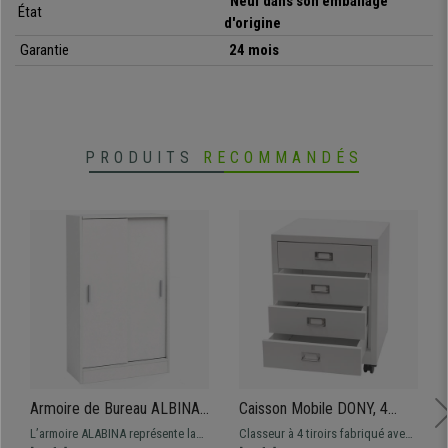
Neuf dans son emballage
État
opportunité et profitez-en dès maintenant !
d'origine
Garantie
24 mois
•
Design moderne et épuré
• Mélange des matériaux
•
Étagères réglables
• Pieds réglables en hauteur
PRODUITS
RECOMMANDÉS
Armoire de Bureau ALBINA,
Caisson Mobile DONY, 4
60x28x107 cm, Portes
Tiroirs, 40x41x55 cm, en
L’armoire ALABINA représente la
Classeur à 4 tiroirs fabriqué avec