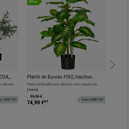
Offre
Offre
ECOA,
Plante de Bureau PIXO, Hauteur
Lot de 
iel, Pot
95cm, Aglaonéma Artificiel, Pot Inclus
Hauteur
our décorer
Plante artificielle pour décorer votre espace de
Plantes ar
Inclus
travail, hauteur 95 cm
[+Info]
travail, h
[+Info]
99,90 €
179,90
oi GRATUIT
Envoi GRATUIT
74,90 €
124,90
HT