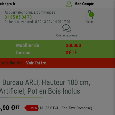
aisepro.fr
Mon Compte
Accueil téléphonique/commandes
0
01 85 85 04 73
Du lundi au vendredi, 8:30-13:00 / 14:00-17:00
Panier
Contactez-nous
Mobilier de
SOLDES
bureau
D'ÉTÉ
urée limitée - 
Voir l'offre
 -
e Bureau ARLI, Hauteur 180 cm,
tificiel, Pot en Bois Inclus
,90 €
HT
(161,88 € TVA + Eco-Taxe Comprise)
--23%