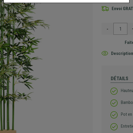
Envoi GRA
-
Fait
Description
DÉTAILS
Hauteu
Bambou 
Pot en 
Entreti