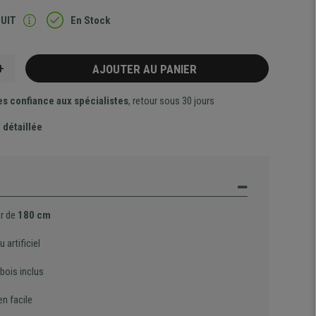
TUIT
En Stock
+
AJOUTER AU PANIER
es confiance aux spécialistes
, retour sous 30 jours
 détaillée
r de
180 cm
artificiel
bois inclus
en facile