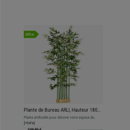
Offre
Plante de Bureau ARLI, Hauteur 180
cm, Bambou Artificiel, Pot en Bois
Plante artificielle pour décorer votre espace de
Inclus
travail, hauteur 180 cm
[+Info]
109,90 €