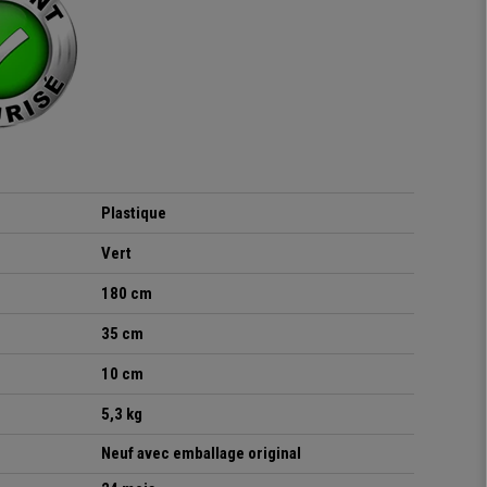
Plastique
Vert
180 cm
35 cm
10 cm
5,3 kg
Neuf avec emballage original