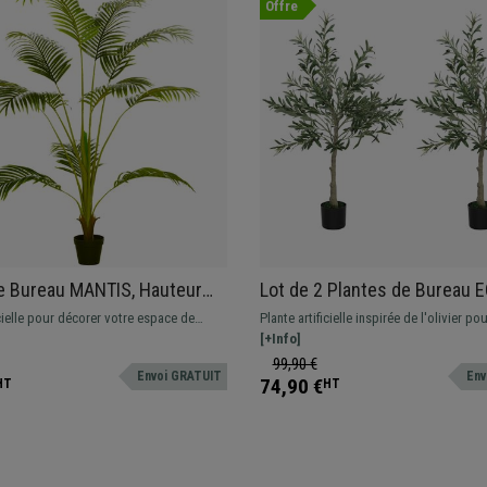
Offre
e Bureau MANTIS, Hauteur
Lot de 2 Plantes de Bureau 
almier Areca Artificiel, Pot
Hauteur 120cm, Olivier Artific
icielle pour décorer votre espace de
Plante artificielle inspirée de l'olivier p
Inclus
teur 170 cm
votre espace de travail, hauteur 120 cm
[+Info]
99,90 €
Envoi GRATUIT
Env
74,90 €
HT
HT