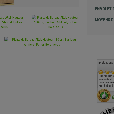
ENVOI ET
MOYENS D
Évaluations 
Ma deuxième commande
Entière satisfaction tant
Heureusemen
chez chaisepro, je tenais
sur le produit que sur les
la qualité du
à féliciter l'équipe qui
délais de livraison, et
commandé et
m'a toujours bien
surtout l'accueil
rapidité de li
conseillé, très
téléphonique compétent
aimablement je
et agréable.
recommande vivement