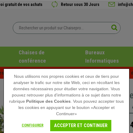
oi gratuit de vos achats
Retour sous 30 Jours
info@ch
Chaises de
Bureaux
conférence
Informatiques
es d'été chez Chaisepro ! Des réductions exclusives pour une d
Nous utilisons nos propres cookies et ceux de tiers pour
analyser le trafic sur notre site Web, ceci en récoltant les
données nécessaires pour étudier votre navigation. Vous
Plante d
pouvez retrouver plus d'informations à ce sujet dans notre
rubrique
Politique des Cookies
. Vous pouvez accepter tous
Bambou Ar
les cookies en appuyant sur le bouton «Accepter et
Continuer»
134
109,90 €
ACCEPTER ET CONTINUER
CONFIGURER