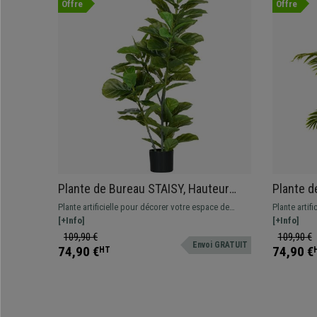
Offre
Offre
Plante de Bureau STAISY, Hauteur
Plante d
110 cm, Ficus Artificiel, Pot Inclus
170 cm, P
Plante artificielle pour décorer votre espace de
Plante artif
Inclus
travail, hauteur 110 cm
[+Info]
travail, hau
[+Info]
109,90 €
109,90 €
Envoi GRATUIT
74,90 €
74,90 €
HT