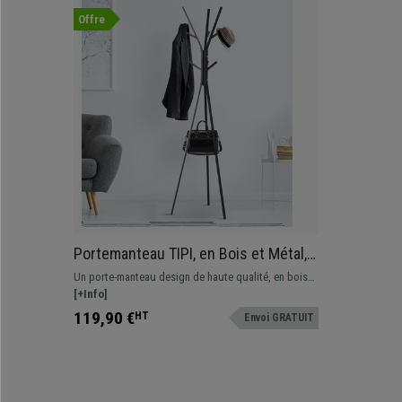
Offre
Portemanteau TIPI, en Bois et Métal,
45x45x180 cm, Noir
Un porte-manteau design de haute qualité, en bois
et métal : praticité et fonctionnalité pour votre
[+Info]
bureau.
119,90 €
HT
Envoi GRATUIT