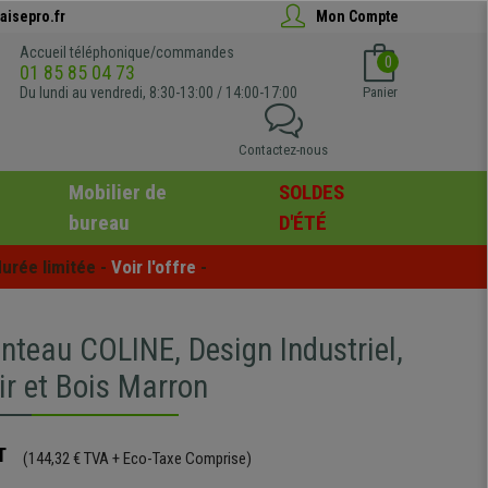
aisepro.fr
Mon Compte
Accueil téléphonique/commandes
0
01 85 85 04 73
Du lundi au vendredi, 8:30-13:00 / 14:00-17:00
Panier
Contactez-nous
Mobilier de
SOLDES
bureau
D'ÉTÉ
urée limitée - 
Voir l'offre
 -
nteau COLINE, Design Industriel,
ir et Bois Marron
T
(144,32 € TVA + Eco-Taxe Comprise)