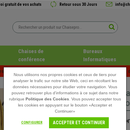
oi gratuit de vos achats
Retour sous 30 Jours
info@ch
Chaises de
Bureaux
conférence
Informatiques
es d'été chez Chaisepro ! Des réductions exclusives pour une d
Nous utilisons nos propres cookies et ceux de tiers pour
analyser le trafic sur notre site Web, ceci en récoltant les
données nécessaires pour étudier votre navigation. Vous
Porte-ma
pouvez retrouver plus d'informations à ce sujet dans notre
rubrique
Politique des Cookies
. Vous pouvez accepter tous
Métal No
les cookies en appuyant sur le bouton «Accepter et
Continuer»
119,90 €
H
ACCEPTER ET CONTINUER
CONFIGURER