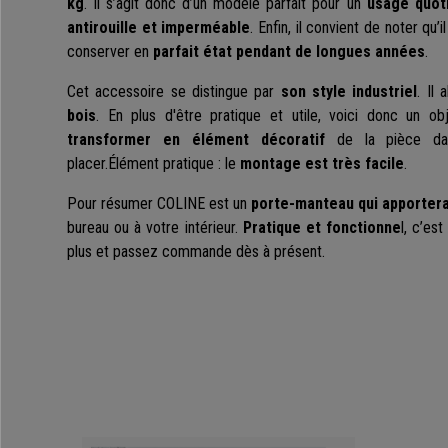
kg
. Il s’agit donc d’un modèle parfait pour un
usage quot
antirouille et imperméable
. Enfin, il convient de noter qu’i
conserver en
parfait état pendant de longues années
.
Cet accessoire se distingue par
son style industriel
. Il
bois
. En plus d'être pratique et utile, voici donc un ob
transformer en élément décoratif
de la pièce dan
placer.Élément pratique : le
montage est très facile
.
Pour résumer COLINE est un
porte-manteau qui apporter
bureau ou à votre intérieur.
Pratique et fonctionne
l, c’est
plus et passez commande dès à présent.