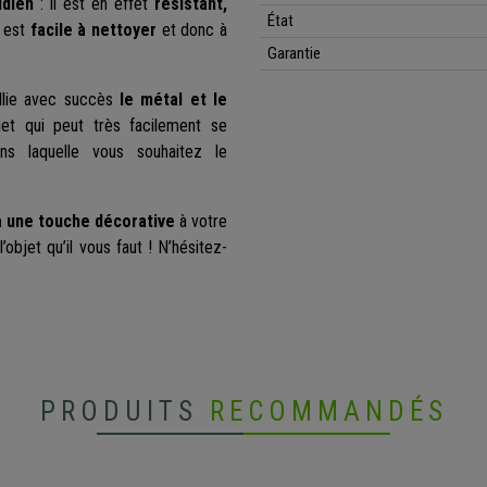
idien
: il est en effet
résistant,
État
l est
facile à nettoyer
et donc à
Garantie
 allie avec succès
le métal et le
jet qui peut très facilement se
s laquelle vous souhaitez le
a une touche décorative
à votre
 l’objet qu’il vous faut ! N’hésitez-
PRODUITS
RECOMMANDÉS