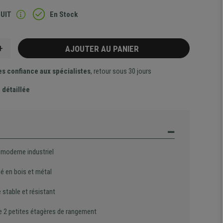
TUIT
En Stock
+
AJOUTER AU PANIER
es confiance aux spécialistes
, retour sous 30 jours
 détaillée
 moderne industriel
é en bois et métal
 stable et résistant
e 2 petites étagères de rangement