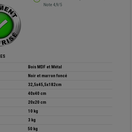
Note 4,9/5
UES
Bois MDF et Métal
Noir et marron foncé
32,5x45,5x182cm
40x40 cm
20x20 cm
10 kg
3 kg
50 kg