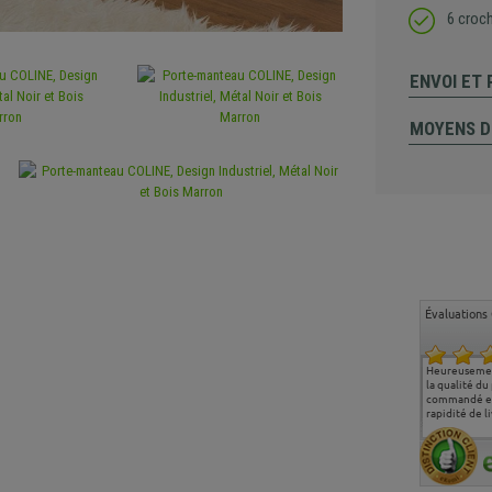
6 croc
ENVOI ET
MOYENS D
Évaluations 
Ma deuxième commande
Entière satisfaction tant
Heureusemen
chez chaisepro, je tenais
sur le produit que sur les
la qualité du
à féliciter l'équipe qui
délais de livraison, et
commandé et
m'a toujours bien
surtout l'accueil
rapidité de li
conseillé, très
téléphonique compétent
aimablement je
et agréable.
recommande vivement