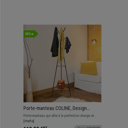
Offre
Porte-manteau COLINE, Design
Industriel, Métal Noir et Bois Marron
Porte-manteau qui allie à la perfection design et
praticité. Parfait pour apporter une touche de style à
[+Info]
votre bureau ou intérieur.