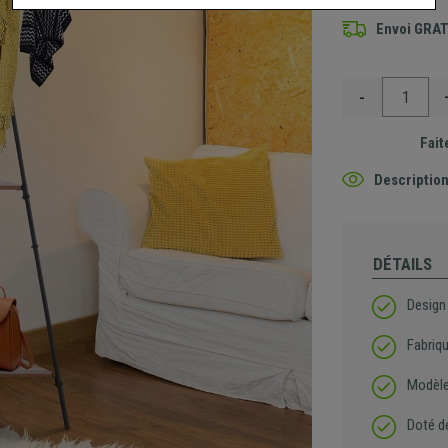
Envoi GRA
-
Fait
Description
DÉTAILS
Design
Fabriqu
Modèle
Doté d