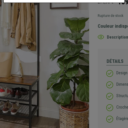
189
279,90 €
Rupture de stock
Couleur indisp
Description
DÉTAILS
Design 
Dimens
Struct
Croche
Étagèr