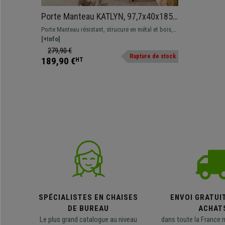
Porte Manteau KATLYN, 97,7x40x185
cm, avec Étagères et Crochets, en
Porte Manteau résistant, strucure en métal et bois,
Métal et Bois
crochets et étagères intégrées
[+Info]
279,90 €
Rupture de stock
189,90 €
HT
SPÉCIALISTES EN CHAISES
ENVOI GRATUI
DE BUREAU
ACHAT
Le plus grand catalogue au niveau
dans toute la France 