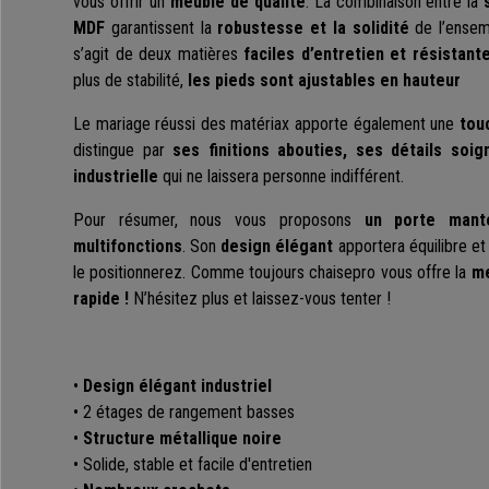
vous offrir un
meuble de qualité
. La combinaison entre la
MDF
garantissent la
robustesse et la solidité
de l’ensemb
s’agit de deux matières
faciles d’entretien et résistan
plus de stabilité,
les pieds sont ajustables en hauteur
Le mariage réussi des matériax apporte également une
touc
distingue par
ses finitions abouties, ses détails soig
industrielle
qui ne laissera personne indifférent.
Pour résumer, nous vous proposons
un porte mante
multifonctions
. Son
design élégant
apportera équilibre et 
le positionnerez. Comme toujours chaisepro vous offre la
me
rapide !
N’hésitez plus et laissez-vous tenter !
•
Design élégant industriel
• 2 étages de rangement basses
•
Structure métallique noire
• Solide, stable et facile d'entretien