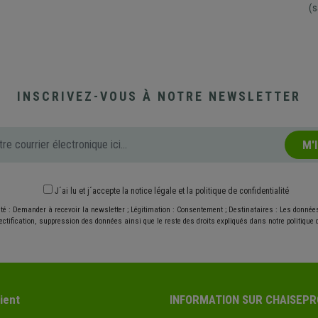
(s
INSCRIVEZ-VOUS À NOTRE NEWSLETTER
M'
J´ai lu et j´accepte
la notice légale
et
la politique de confidentialité
ité : Demander à recevoir la newsletter ; Légitimation : Consentement ; Destinataires : Les donné
ectification, suppression des données ainsi que le reste des droits expliqués dans notre politique d
ient
INFORMATION SUR CHAISEPR