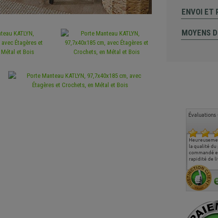
ENVOI ET
MOYENS D
Évaluations 
Ma deuxième commande
Entière satisfaction tant
Heureusemen
chez chaisepro, je tenais
sur le produit que sur les
la qualité du
à féliciter l'équipe qui
délais de livraison, et
commandé et
m'a toujours bien
surtout l'accueil
rapidité de li
conseillé, très
téléphonique compétent
aimablement je
et agréable.
recommande vivement