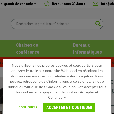
oi gratuit de vos achats
Retour sous 30 Jours
info@ch
Chaises de
Bureaux
conférence
Informatiques
es d'été chez Chaisepro ! Des réductions exclusives pour une d
Nous utilisons nos propres cookies et ceux de tiers pour
analyser le trafic sur notre site Web, ceci en récoltant les
données nécessaires pour étudier votre navigation. Vous
Porte Ma
pouvez retrouver plus d'informations à ce sujet dans notre
rubrique
Politique des Cookies
. Vous pouvez accepter tous
avec Étag
les cookies en appuyant sur le bouton «Accepter et
Bois
Continuer»
ACCEPTER ET CONTINUER
CONFIGURER