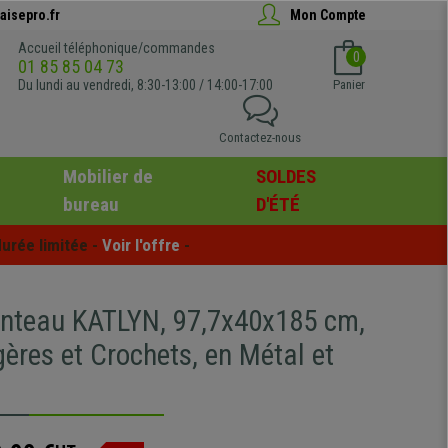
aisepro.fr
Mon Compte
Accueil téléphonique/commandes
0
01 85 85 04 73
Du lundi au vendredi, 8:30-13:00 / 14:00-17:00
Panier
Contactez-nous
Mobilier de
SOLDES
bureau
D'ÉTÉ
urée limitée - 
Voir l'offre
 -
nteau KATLYN, 97,7x40x185 cm,
ères et Crochets, en Métal et