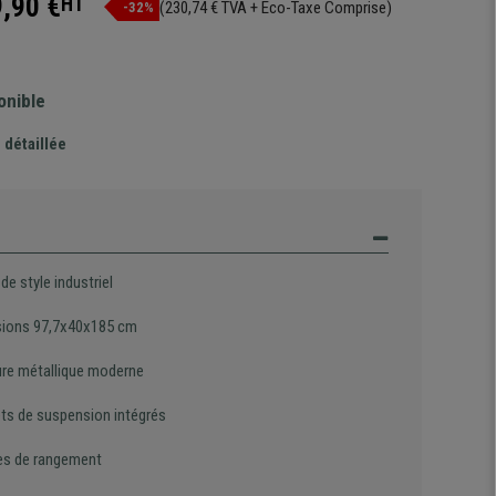
,90 €
HT
(230,74 € TVA + Eco-Taxe Comprise)
-32%
onible
 détaillée
de style industriel
ions 97,7x40x185 cm
ure métallique moderne
ts de suspension intégrés
es de rangement