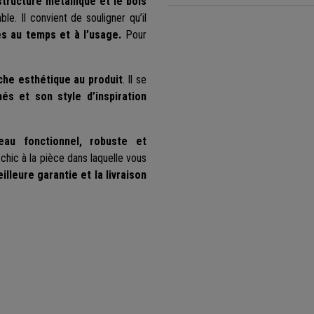
structure métallique et le bois
le. Il convient de souligner qu’il
tes au temps et à l’usage.
Pour
he esthétique au produit
. Il se
nés et son style d’inspiration
au fonctionnel, robuste et
chic à la pièce dans laquelle vous
illeure garantie et la livraison