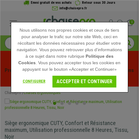
Envoi gratuit de vos achats
Retour sous 30 Jours
info@chaisepro.fr
0
Nous utilisons nos propres cookies et ceux de tiers
pour analyser le trafic sur notre site Web, ceci en
récoltant les données nécessaires pour étudier votre
navigation. Vous pouvez retrouver plus d'informations
à ce sujet dans notre rubrique
Politique des
Cookies
. Vous pouvez accepter tous les cookies en
appuyant sur le bouton «Accepter et Continuer»
Profitez des soldes d'été chez Chaisepro ! Des réductions 
exclusives pour une durée limitée - 
Voir l'offre
 -
ACCEPTER ET CONTINUER
CONFIGURER
Chaisepro
Chaises Ergonomiques
Siège ergonomique CUTY, Confort et Résistance
maximum, Utilisation professionnelle 8 Heures, Tissu,
Noir