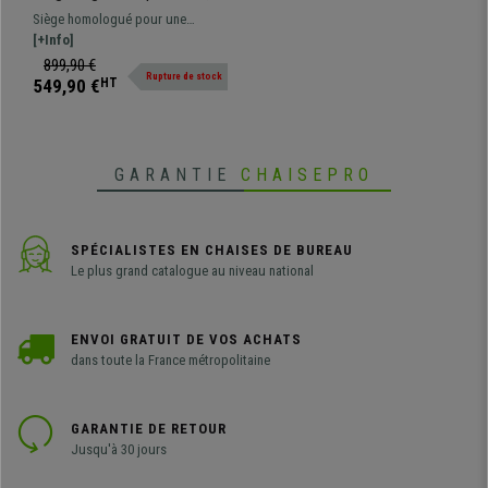
Confort et Résistance
Siège homologué pour une
maximum, Utilisation
utilisation professionnelle jusqu'à
[+Info]
professionnelle 8 Heures,
8 heures. Fabriqué avec des
899,90 €
Tissu, Noir
Rupture de stock
matériaux très résistants,
549,90 €
HT
revêtement anti-abrasion et
résistant au feu
GARANTIE
CHAISEPRO
SPÉCIALISTES EN CHAISES DE BUREAU
Le plus grand catalogue au niveau national
ENVOI GRATUIT DE VOS ACHATS
dans toute la France métropolitaine
GARANTIE DE RETOUR
Jusqu'à 30 jours