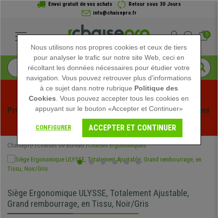
Envoi gratuit de vos achats
Retour sous 30 Jours
info@chaisepro.fr
0
Nous utilisons nos propres cookies et ceux de tiers
pour analyser le trafic sur notre site Web, ceci en
récoltant les données nécessaires pour étudier votre
navigation. Vous pouvez retrouver plus d'informations
à ce sujet dans notre rubrique
Politique des
Cookies
. Vous pouvez accepter tous les cookies en
appuyant sur le bouton «Accepter et Continuer»
Profitez des soldes d'été chez Chaisepro ! Des réductions 
exclusives pour une durée limitée - 
Voir l'offre
 -
ACCEPTER ET CONTINUER
CONFIGURER
Chaisepro
Chaises de Bureau
Chaises Ergonomiques
Siège Ergonomique ULYSSE, Totalement Ajustable,
Grand rembourrage, en Tissu, Noir/Gris