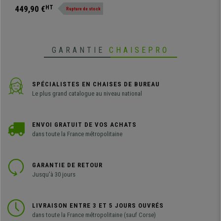
Noir/Gris
adapté pour utilisation jusqu'à 8h
449,90 €
HT
Rupture de stock
GARANTIE
CHAISEPRO
SPÉCIALISTES EN CHAISES DE BUREAU
Le plus grand catalogue au niveau national
ENVOI GRATUIT DE VOS ACHATS
dans toute la France métropolitaine
GARANTIE DE RETOUR
Jusqu'à 30 jours
LIVRAISON ENTRE 3 ET 5 JOURS OUVRÉS
dans toute la France métropolitaine (sauf Corse)