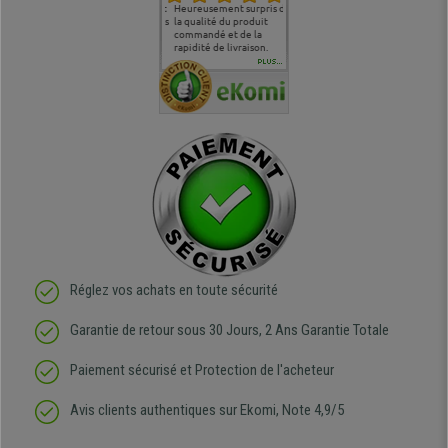
commande
Entière satisfaction tant
Heureusement surpris de
Siege confortable qui
service cl
 je tenais
sur le produit que sur les
la qualité du produit
correspond à mes
bien qu'a
uipe qui
délais de livraison, et
commandé et de la
attentes et mes besoins.
problème 
en
surtout l'accueil
rapidité de livraison.
J'ai pu comparer avec des
abîmé) tou
téléphonique compétent
sièges que l'on trouve
oeuvre po
PLUS...
e
et agréable.
dans les grandes surfaces
ce produit
ivement
de l'aménagement et ne
meilleurs 
regrette pas mon achat.
de l'achat
de belle q
Réglez vos achats en toute sécurité
Garantie de retour sous 30 Jours, 2 Ans Garantie Totale
Paiement sécurisé et Protection de l'acheteur
Avis clients authentiques sur Ekomi, Note 4,9/5