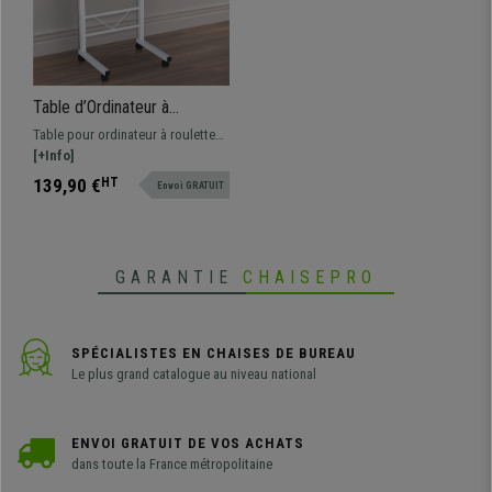
Table d’Ordinateur à
Roulettes CORA, Ajustable
Table pour ordinateur à roulettes
en Hauteur, En Bois, Blanc et
CORA, design égant. Dimensions
[+Info]
Chêne
compactes et hauteur ajustable.
139,90 €
HT
Envoi GRATUIT
GARANTIE
CHAISEPRO
SPÉCIALISTES EN CHAISES DE BUREAU
Le plus grand catalogue au niveau national
ENVOI GRATUIT DE VOS ACHATS
dans toute la France métropolitaine