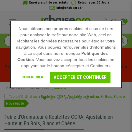
Envoi gratuit de vos achats
Retour sous 30 Jours
info@chaisepro.fr
0
Nous utilisons nos propres cookies et ceux de tiers
pour analyser le trafic sur notre site Web, ceci en
récoltant les données nécessaires pour étudier votre
navigation. Vous pouvez retrouver plus d'informations
à ce sujet dans notre rubrique
Politique des
Cookies
. Vous pouvez accepter tous les cookies en
appuyant sur le bouton «Accepter et Continuer»
Profitez des soldes d'été chez Chaisepro ! Des réductions 
exclusives pour une durée limitée - 
Voir l'offre
 -
ACCEPTER ET CONTINUER
CONFIGURER
Chaisepro
Mobilier de bureau
Bureaux
Nouveauté
Table d’Ordinateur à Roulettes CORA, Ajustable en
Hauteur, En Bois, Blanc et Chêne