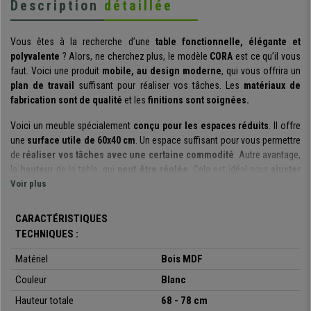
Description
détaillée
Vous êtes à la recherche d’une
table fonctionnelle, élégante et
polyvalente
? Alors, ne cherchez plus, le modèle
CORA
est ce qu’il vous
faut. Voici une produit
mobile, au design moderne
, qui vous offrira un
plan de travail
suffisant pour réaliser vos tâches. Les
matériaux de
fabrication sont de qualité
et les
finitions sont soignées.
Voici un meuble spécialement
conçu pour les espaces réduits
. Il offre
une
surface utile de 60x40 cm
. Un espace suffisant pour vous permettre
de
réaliser vos tâches avec une certaine commodité
. Autre avantage,
la
hauteur
de la table, qui
peut être réglée
. Cela est idéal pour
ajuster
le produit à vos préférences et nécessités,
Voir plus
et, vous garantir ainsi un
confort optimal.
CARACTÉRISTIQUES
Les
matériaux de fabrication sont de première qualité.
La
structure
TECHNIQUES :
en métal
, garantit la
robustesse
et la
stabilité
de l’ensemble. La table
supporte une charge maximale de 20 kg
. Le
plan de travail
, en
bois
Matériel
Bois MDF
MDF
est non seulement
résistant,
mais également très
facile
Couleur
Blanc
d’entretien
. Voici un produit qui restera comme neuf pendant de longues
années.
Hauteur totale
68 - 78 cm