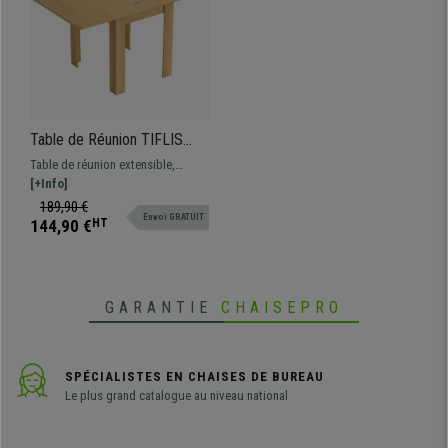
Table de Réunion TIFLIS
Extensible, Design Moderne
Table de réunion extensible,
et Fonctionnel, Couleur Bois
fonctionnel. En bois clair naturel,
[+Info]
Clair
parfaite pour le bureau ou la
189,90 €
Envoi GRATUIT
masion.
144,90 €
HT
GARANTIE
CHAISEPRO
SPÉCIALISTES EN CHAISES DE BUREAU
Le plus grand catalogue au niveau national