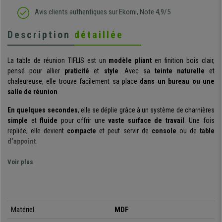
Avis clients authentiques sur Ekomi, Note 4,9/5
Description
détaillée
La table de réunion TIFLIS est un
modèle pliant
en finition bois clair,
pensé pour allier
praticité
et
style
. Avec sa
teinte naturelle
et
chaleureuse, elle trouve facilement sa place
dans un bureau ou une
salle de réunion
.
En quelques secondes
, elle se déplie grâce à un système de charnières
simple
et
fluide
pour offrir une
vaste surface de travail
. Une fois
repliée, elle devient
compacte
et peut servir de
console
ou de
table
d’appoint
.
Fabriquée en
panneaux mélaminés résistants
, elle est conçue pour un
Voir plus
usage quotidien
. Les charnières métalliques assurent une
ouverture
facile
et une
bonne stabilité.
Côté entretien, rien de compliqué :
un
chiffon humide suffit pour la garder propre au quotidien
.
Les pieds réglables permettent de l’
Matériel
MDF
adapter aux sols irréguliers
et
garantir sa stabilité. Ils sont aussi équipés de patins en feutre pour