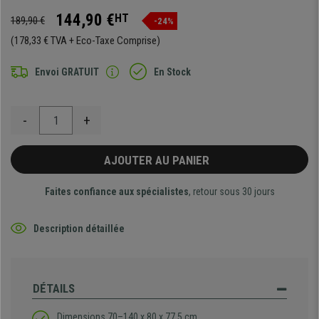
144,90 €
HT
189,90 €
-24%
(178,33 € TVA + Eco-Taxe Comprise)
Envoi GRATUIT
En Stock
-
+
AJOUTER AU PANIER
Faites confiance aux spécialistes
, retour sous 30 jours
Description détaillée
DÉTAILS
Dimensions 70–140 x 80 x 77,5 cm