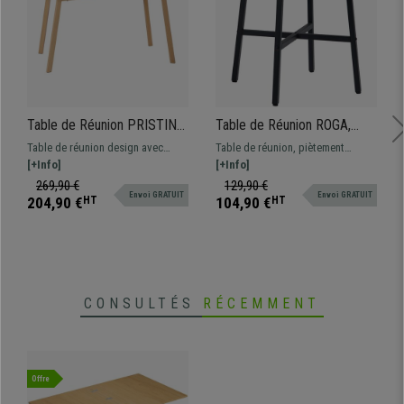
Table de Réunion PRISTINA
Table de Réunion ROGA,
150 x 75 x 76 cm, Verre
Dimensions Ø80x76 cm,
Table de réunion design avec
Table de réunion, piètement
Trempé et Structure
Structure Métallique,
plateau en verre trempé. Structure
[+Info]
métallique et plateau en bois
[+Info]
Métallique, Couleur Chêne
Surface en Bois, Noyer
en acier effet bois.
coloris noyer. Compact et
269,90 €
129,90 €
Envoi GRATUIT
Envoi GRATUIT
pratique.
204,90 €
HT
104,90 €
HT
CONSULTÉS
RÉCEMMENT
Offre