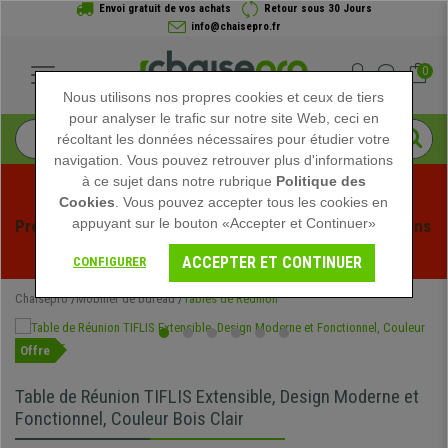
Envoi gratuit de vos achats
Retour sous 30 Jours
info@chaisepro.fr
0
Nous utilisons nos propres cookies et ceux de tiers
pour analyser le trafic sur notre site Web, ceci en
récoltant les données nécessaires pour étudier votre
navigation. Vous pouvez retrouver plus d'informations
à ce sujet dans notre rubrique
Politique des
Cookies
. Vous pouvez accepter tous les cookies en
appuyant sur le bouton «Accepter et Continuer»
Profitez des soldes d'été chez Chaisepro ! Des réductions 
exclusives pour une durée limitée - 
Voir l'offre
 -
ACCEPTER ET CONTINUER
CONFIGURER
Chaisepro
Mobilier de bureau
Tables de Réunion
Offre
Table de Réunion TIFLIS Extensible, Design Moderne et
Fonctionnel, Couleur Bois Clair