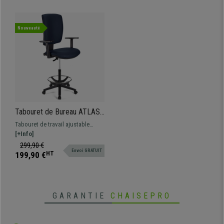
Nouveauté
Tabouret de Bureau ATLAS
PLUS CUIR, Dossier
Tabouret de travail ajustable
Ajustable, Grand
tapissé en cuir synthétique.
[+Info]
Rembourrage, Bleu
Robuste, résistante et
299,90 €
Envoi GRATUIT
confortable. Adapté pour une
199,90 €
HT
utilisation professionnelle.
GARANTIE
CHAISEPRO