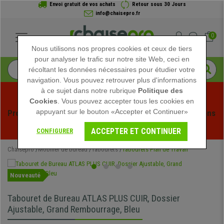
Envoi gratuit de vos achats
Retour sous 30 Jours
info@chaisepro.fr
0
Nous utilisons nos propres cookies et ceux de tiers
pour analyser le trafic sur notre site Web, ceci en
récoltant les données nécessaires pour étudier votre
navigation. Vous pouvez retrouver plus d'informations
à ce sujet dans notre rubrique
Politique des
Cookies
. Vous pouvez accepter tous les cookies en
appuyant sur le bouton «Accepter et Continuer»
Profitez des soldes d'été chez Chaisepro ! Des réductions 
exclusives pour une durée limitée - 
Voir l'offre
 -
ACCEPTER ET CONTINUER
CONFIGURER
Chaisepro
Mobilier de bureau
Tabourets
Tabourets Plan de Travail
Nouveauté
Tabouret de Bureau ATLAS PLUS CUIR, Dossier
Ajustable, Grand Rembourrage, Bleu