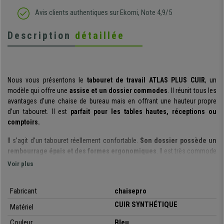
Avis clients authentiques sur Ekomi, Note 4,9/5
Description
détaillée
Nous vous présentons le
tabouret de travail ATLAS
PLUS CUIR
, un
modèle qui offre une
assise et un dossier
commodes
. Il réunit tous les
avantages d’une chaise de bureau mais en offrant une hauteur propre
d’un tabouret. Il est
parfait pour les tables hautes, réceptions ou
comptoirs.
Il s’agit d’un tabouret réellement confortable.
Son dossier possède un
rembourrage épais et des formes ergonomiques
. Il est très commode
grâce à son rembourrage doux pour une sensation agréable et à la fois
Voir plus
ferme afin d’éviter la fatigue et favoriser un soutien adéquat du dos. De
plus, il est
ajustable en profondeur
, parfait pour obtenir facilement une
Fabricant
chaisepro
posture corporelle optimale.
Son assise ample possède également un
rembourrage généreux
.
CUIR SYNTHÉTIQUE
Matériel
Un autre plus de confort : son
Couleur
mécanisme d'inclinaison permanent.
Bleu
Il