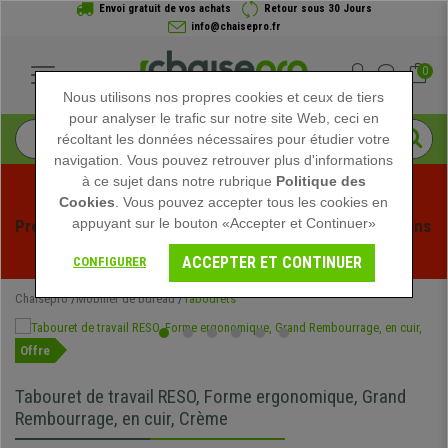
Envoi gratuit de vos achats
Retour sous 30 Jours
info@chaisepro.fr
0
Nous utilisons nos propres cookies et ceux de tiers
pour analyser le trafic sur notre site Web, ceci en
récoltant les données nécessaires pour étudier votre
navigation. Vous pouvez retrouver plus d'informations
à ce sujet dans notre rubrique
Politique des
Cookies
. Vous pouvez accepter tous les cookies en
appuyant sur le bouton «Accepter et Continuer»
Profitez des soldes d'été chez Chaisepro ! Des réductions 
exclusives pour une durée limitée - 
Voir l'offre
 -
ACCEPTER ET CONTINUER
CONFIGURER
Chaisepro
Mobilier de bureau
Tabourets
Offre
Tabouret de travail RESO, Forme ergonomique, Grand
Rembourrage, en cuir, Crème