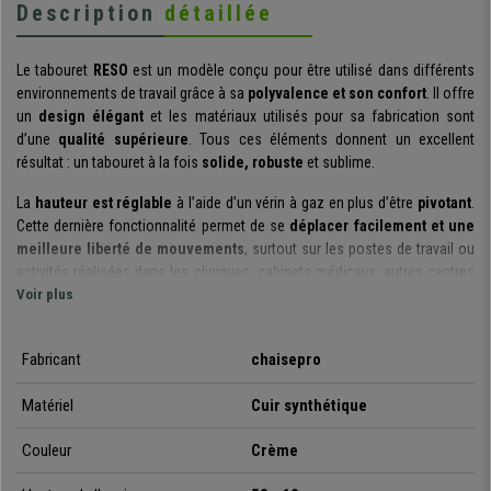
Description
détaillée
Le tabouret
RESO
est un modèle conçu pour être utilisé dans différents
environnements de travail grâce à sa
polyvalence et son confort
. Il offre
un
design élégant
et les matériaux utilisés pour sa fabrication sont
d’une
qualité supérieure
. Tous ces éléments donnent un excellent
résultat : un tabouret à la fois
solide, robuste
et sublime.
La
hauteur est réglable
à l’aide d’un vérin à gaz en plus d’être
pivotant
.
Cette dernière fonctionnalité permet de se
déplacer facilement et une
meilleure liberté de mouvements
, surtout sur les postes de travail ou
activités réalisées dans les cliniques, cabinets médicaux, autres centres
médicaux ou salons de beauté.
Voir plus
La
structure en métal
garantit un
haut niveau de résistance et
stabilité
Fabricant
. L’assise dotée d’un bon rembourrage est
chaisepro
tapissée en cuir
synthétique de grande qualité
. C’est un matériel facile d’entretien et
nettoyage, conçu pour durer en parfaites conditions, y compris pour les
Matériel
Cuir synthétique
utilisations intensives.
Couleur
Crème
Pour conclure, nous vous offrons un tabouret t
rès commode, pratique