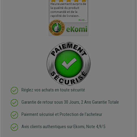
commande
Entière satisfaction tant
Heureusement surpris de
Siege confortable qui
service cl
 je tenais
sur le produit que sur les
la qualité du produit
correspond à mes
bien qu'a
uipe qui
délais de livraison, et
commandé et de la
attentes et mes besoins.
problème 
en
surtout l'accueil
rapidité de livraison.
J'ai pu comparer avec des
abîmé) tou
téléphonique compétent
sièges que l'on trouve
oeuvre po
PLUS...
e
et agréable.
dans les grandes surfaces
ce produit
ivement
de l'aménagement et ne
meilleurs 
regrette pas mon achat.
de l'achat
de belle q
Réglez vos achats en toute sécurité
Garantie de retour sous 30 Jours, 2 Ans Garantie Totale
Paiement sécurisé et Protection de l'acheteur
Avis clients authentiques sur Ekomi, Note 4,9/5