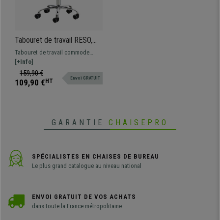
Tabouret de travail RESO,
Forme ergonomique, Grand
Tabouret de travail commode
Rembourrage, en cuir,
adaptable à différents
[+Info]
Crème
environnements de travail.
159,90 €
Envoi GRATUIT
Hauteur réglable, assise pivotante
109,90 €
HT
360° et revêtement en cuir
synthétique.
GARANTIE
CHAISEPRO
SPÉCIALISTES EN CHAISES DE BUREAU
Le plus grand catalogue au niveau national
ENVOI GRATUIT DE VOS ACHATS
dans toute la France métropolitaine