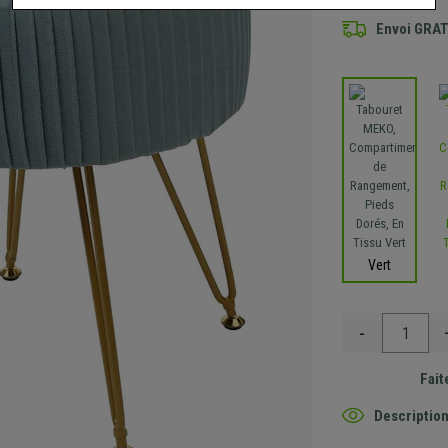
Envoi GRA
Vert
-
Fait
Description