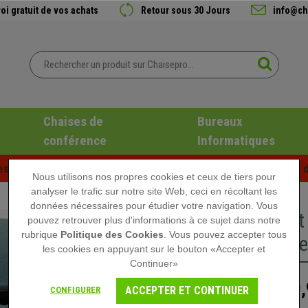
oi gratuit de vos achats
Retour sous 30 Jours
info@ch
Chaises de
Bureaux
conférence
Informatiques
es d'été chez Chaisepro ! Des réductions exclusives pour une d
Nous utilisons nos propres cookies et ceux de tiers pour
analyser le trafic sur notre site Web, ceci en récoltant les
données nécessaires pour étudier votre navigation. Vous
Tabouret
pouvez retrouver plus d'informations à ce sujet dans notre
rubrique
Politique des Cookies
. Vous pouvez accepter tous
Rangemen
les cookies en appuyant sur le bouton «Accepter et
Continuer»
79,
109,90 €
ACCEPTER ET CONTINUER
CONFIGURER