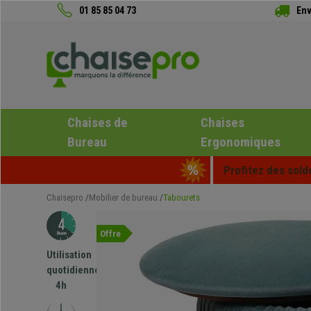
01 85 85 04 73
Env
Chaises de
Chaises
Bureau
Ergonomiques
Profitez des sold
Chaisepro
Mobilier de bureau
Tabourets
Offre
Utilisation
quotidienne
4h