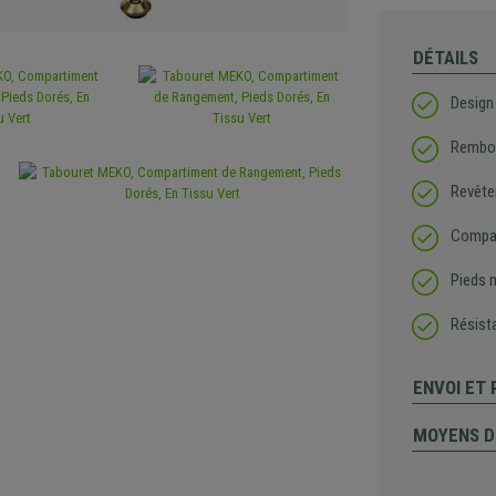
DÉTAILS
Design
Rembou
Revête
Compar
Pieds 
Résista
ENVOI ET
MOYENS D