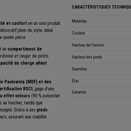
CARACTÉRISTIQUES TECHNIQU
Matériau
ité et confort
en un seul produit.
écoratif plein de style, idéal
Couleur
 quelle pièce.
Hauteur de l’assise
t un
compartiment de
 ordonné et ranger de petits
Hauteur des pieds
pacité de charge allant
Diamètre
État
de Paulownia (MDF) et des
ertification BSCI
, gage d’une
Garantie
u effet velours
(90 % polyester
 au toucher, tandis que
 soigné. Grâce à ses
pieds
iers, assurant une stabilité