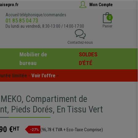
aisepro.fr
Mon Compte
Accueil téléphonique/commandes
0
01 85 85 04 73
Du lundi au vendredi, 8:30-13:00 / 14:00-17:00
Panier
Contactez-nous
Mobilier de
SOLDES
bureau
D'ÉTÉ
urée limitée - 
Voir l'offre
 -
 MEKO, Compartiment de
t, Pieds Dorés, En Tissu Vert
90 €
HT
(96,78 € TVA + Eco-Taxe Comprise)
-27%