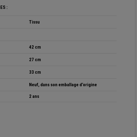
ES :
Tissu
42 cm
27 cm
33 cm
Neuf, dans son emballage d’origine
2 ans