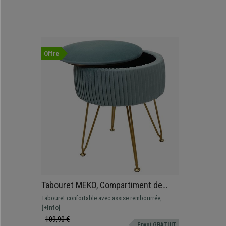
Offre
Tabouret MEKO, Compartiment de
Rangement, Pieds Dorés, En Tissu
Tabouret confortable avec assise rembourrée,
Vert
compartiment de rangement et pieds métalliques
[+Info]
robustes.
109,90 €
Envoi GRATUIT