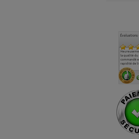
Évaluations 
Ma deuxième commande
Entière satisfaction tant
Heureusemen
chez chaisepro, je tenais
sur le produit que sur les
la qualité du
à féliciter l'équipe qui
délais de livraison, et
commandé et
m'a toujours bien
surtout l'accueil
rapidité de li
conseillé, très
téléphonique compétent
aimablement je
et agréable.
recommande vivement