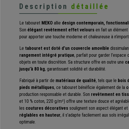
Description
détaillée
Le tabouret
MEKO
allie
design contemporain, fonctionnal
Son
élégant revêtement effet velours
en fait un élément d
pour apporter une touche moderne et chaleureuse à n’importe
Le
tabouret est doté d’un couvercle amovible
dissimulan
rangement intégré pratique
, parfait pour garder l’espace
objets en toute discrétion. Sa structure offre en outre une
ca
jusqu’à 80 kg
, garantissant solidité et durabilité.
Fabriqué à partir de
matériaux de qualité
, tels que le
bois 
pieds métalliques
, ce tabouret bénéficie également de la
c
production responsable et durable. Son
revêtement en tiss
et 10 % coton, 220 g/m²) offre une texture douce et agréable
les
coutures décoratives
soulignent son aspect élégant et
réglables en hauteur
, il s’adapte facilement aux sols irrégul
optimale.