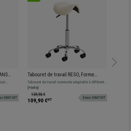
SANS
Tabouret de travail RESO, Forme
Tabour
ustable,
ergonomique, Grand Rembourrage, en
ACCOUD
cuir
Tabouret de travail commode adaptable à différents
Tabouret 
cuir, Crème
Grand 
ortable.
environnements de travail. Hauteur réglable, assise
[+Info]
accoudoir
[+Info]
lle.
pivotante 360° et revêtement en cuir synthétique.
pieds, rés
159,90 €
249,90
oi GRATUIT
Envoi GRATUIT
109,90 €
149,90
HT