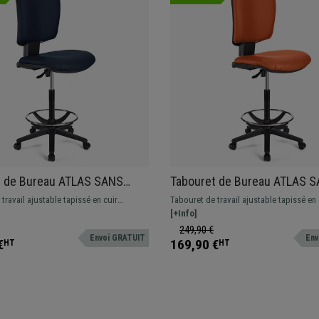
t de Bureau ATLAS SANS
Tabouret de Bureau ATLAS 
RS CUIR, couleur Bleu
ACCOUDOIRS CUIR, Dossier Aj
travail ajustable tapissé en cuir
Tabouret de travail ajustable tapissé en 
Grand Rembourrage, Orange
 Robuste, résistante et confortable.
synthétique. Robuste, résistante et conf
[+Info]
une utilisation professionnelle.
Adapté pour une utilisation professionne
249,90 €
Envoi GRATUIT
Env
€
169,90 €
HT
HT