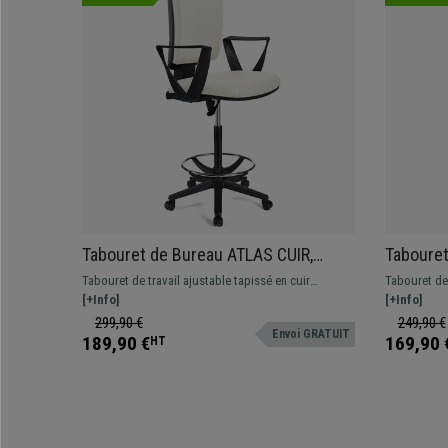
Tabouret de Bureau ATLAS CUIR,
Taboure
Dossier Ajustable, Grand
ACCOUDOI
Tabouret de travail ajustable tapissé en cuir
Tabouret de 
Rembourrage, Blanc
synthétique. Robuste, résistante et confortable.
[+Info]
synthétique.
[+Info]
Adapté pour une utilisation professionnelle.
Adapté pour 
299,90 €
249,90 €
Envoi GRATUIT
189,90 €
169,90 
HT