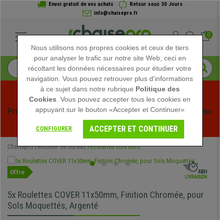
Envoi gratuit de vos achats
Retour sous 30 Jours
info@chaisepro.fr
0
Nous utilisons nos propres cookies et ceux de tiers
pour analyser le trafic sur notre site Web, ceci en
récoltant les données nécessaires pour étudier votre
navigation. Vous pouvez retrouver plus d'informations
à ce sujet dans notre rubrique
Politique des
Cookies
. Vous pouvez accepter tous les cookies en
appuyant sur le bouton «Accepter et Continuer»
Profitez des soldes d'été chez Chaisepro ! Des réductions 
exclusives pour une durée limitée - 
Voir l'offre
 -
ACCEPTER ET CONTINUER
CONFIGURER
Chaisepro
Mobilier de bureau
Roulettes sols durs
Offre
5x Roulettes COVER 11x50mm, Finition Chromée, pour
Sols Moquettés, Argenté