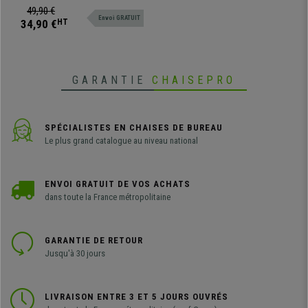
Argenté
Finitions chromées, disponible en
49,90 €
Envoi GRATUIT
version argentée ou dorée.
34,90 €
HT
GARANTIE
CHAISEPRO
SPÉCIALISTES EN CHAISES DE BUREAU
Le plus grand catalogue au niveau national
ENVOI GRATUIT DE VOS ACHATS
dans toute la France métropolitaine
GARANTIE DE RETOUR
Jusqu'à 30 jours
LIVRAISON ENTRE 3 ET 5 JOURS OUVRÉS