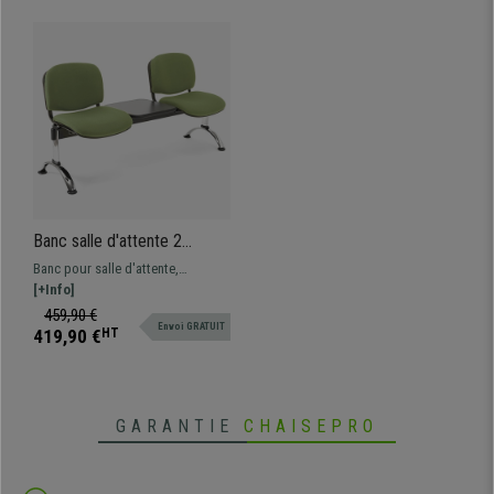
• Tissu résistant, entretien facile
•
Plusieurs configurations possibles
Banc salle d'attente 2
sièges et table MOBY BASE,
Banc pour salle d'attente,
Structure en Métal, Grand
structure métallique. Très
[+Info]
Rembourrage, Tissu Vert
résistant, très pratique,
459,90 €
Olive
Envoi GRATUIT
rembourrage épais. Disponible en
419,90 €
HT
plusieurs coloris et configurations
GARANTIE
CHAISEPRO