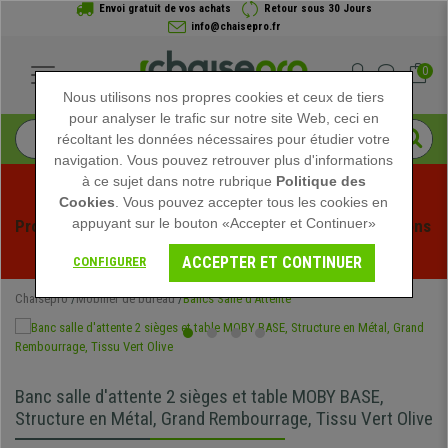
Envoi gratuit de vos achats
Retour sous 30 Jours
info@chaisepro.fr
0
Nous utilisons nos propres cookies et ceux de tiers
pour analyser le trafic sur notre site Web, ceci en
récoltant les données nécessaires pour étudier votre
navigation. Vous pouvez retrouver plus d'informations
à ce sujet dans notre rubrique
Politique des
Cookies
. Vous pouvez accepter tous les cookies en
appuyant sur le bouton «Accepter et Continuer»
Profitez des soldes d'été chez Chaisepro ! Des réductions 
exclusives pour une durée limitée - 
Voir l'offre
 -
ACCEPTER ET CONTINUER
CONFIGURER
Chaisepro
Mobilier de bureau
Bancs Salle d'Attente
Banc salle d'attente 2 sièges et table MOBY BASE,
Structure en Métal, Grand Rembourrage, Tissu Vert Olive