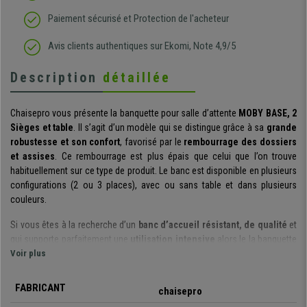
Paiement sécurisé et Protection de l'acheteur
Avis clients authentiques sur Ekomi, Note 4,9/5
Description
détaillée
Chaisepro vous présente la banquette pour salle d’attente
MOBY BASE, 2
Sièges et table
. Il s’agit d’un modèle qui se distingue grâce à sa
grande
robustesse et son confort
, favorisé par le
rembourrage des dossiers
et assises
. Ce rembourrage est plus épais que celui que l’on trouve
habituellement sur ce type de produit. Le banc est disponible en plusieurs
configurations (2 ou 3 places), avec ou sans table et dans plusieurs
couleurs.
Si vous êtes à la recherche d’un
banc d’accueil résistant, de qualité
et
qui supporte parfaitement une
utilisation intensive
alors le la banquette
d’attente MOBY BASE est ce qu’il vous faut. À noter que vous avez la
Voir plus
possibilité de la combiner avec une autre banquette si vous souhaitez un
plus grand nombre de places. Il est également possible d’y ajouter une
FABRICANT
chaisepro
table, et celle-ci peut être positionnée comme vous le désirez.