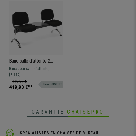
Banc salle d'attente 2
sièges et table MOBY BASE,
Banc pour salle d'attente,
Structure en Métal, Grand
structure métallique. Très
[+Info]
Rembourrage, Tissu Noir
résistant, très pratique,
449,90 €
Envoi GRATUIT
rembourrage épais. Disponible en
419,90 €
HT
plusieurs coloris et configurations
GARANTIE
CHAISEPRO
SPÉCIALISTES EN CHAISES DE BUREAU