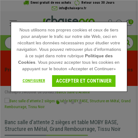
Envoi gratuit de vos achats
Retour sous 30 Jours
info@chaisepro.fr
0
Nous utilisons nos propres cookies et ceux de tiers
pour analyser le trafic sur notre site Web, ceci en
récoltant les données nécessaires pour étudier votre
navigation. Vous pouvez retrouver plus d'informations
à ce sujet dans notre rubrique
Politique des
Cookies
. Vous pouvez accepter tous les cookies en
appuyant sur le bouton «Accepter et Continuer»
Profitez des soldes d'été chez Chaisepro ! Des réductions 
exclusives pour une durée limitée - 
Voir l'offre
 -
ACCEPTER ET CONTINUER
CONFIGURER
Chaisepro
Mobilier de bureau
Bancs Salle d'Attente
Banc salle d'attente 2 sièges et table MOBY BASE,
Structure en Métal, Grand Rembourrage, Tissu Noir