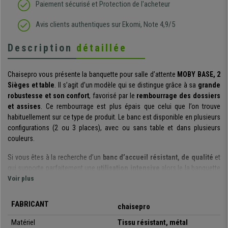
Paiement sécurisé et Protection de l'acheteur
Avis clients authentiques sur Ekomi, Note 4,9/5
Description
détaillée
Chaisepro vous présente la banquette pour salle d’attente
MOBY BASE, 2
Sièges et table
. Il s’agit d’un modèle qui se distingue grâce à sa
grande
robustesse et son confort
, favorisé par le
rembourrage des dossiers
et assises
. Ce rembourrage est plus épais que celui que l’on trouve
habituellement sur ce type de produit. Le banc est disponible en plusieurs
configurations (2 ou 3 places), avec ou sans table et dans plusieurs
couleurs.
Si vous êtes à la recherche d’un
banc d’accueil résistant, de qualité
et
qui supporte parfaitement une
utilisation intensive
alors le la banquette
d’attente MOBY BASE est ce qu’il vous faut. À noter que vous avez la
Voir plus
possibilité de la combiner avec une autre banquette si vous souhaitez un
plus grand nombre de places. Il est également possible d’y ajouter une
FABRICANT
chaisepro
table, et celle-ci peut être positionnée comme vous le désirez.
Matériel
Tissu résistant, métal