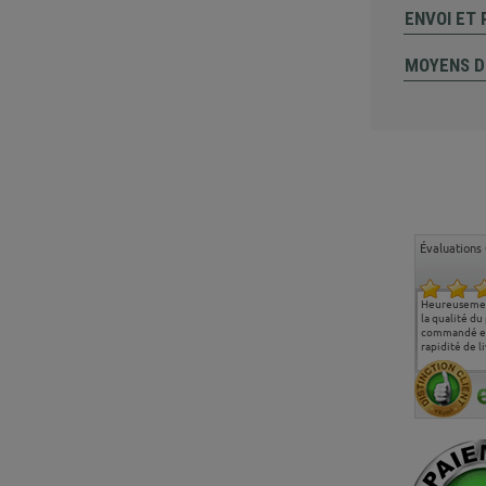
ENVOI ET
MOYENS D
Évaluations 
Ma deuxième commande
Entière satisfaction tant
Heureusemen
chez chaisepro, je tenais
sur le produit que sur les
la qualité du
à féliciter l'équipe qui
délais de livraison, et
commandé et
m'a toujours bien
surtout l'accueil
rapidité de li
conseillé, très
téléphonique compétent
aimablement je
et agréable.
recommande vivement