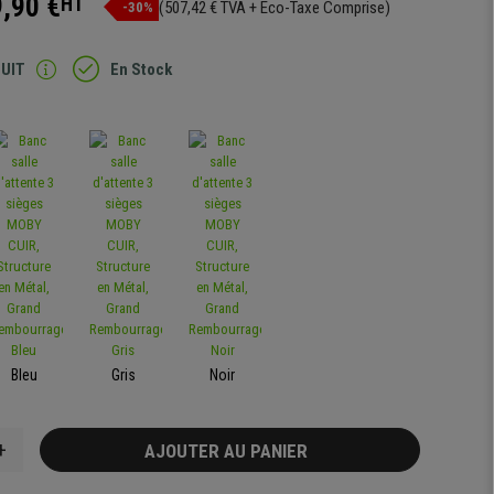
,90 €
HT
(507,42 € TVA + Eco-Taxe Comprise)
-30%
TUIT
En Stock
Bleu
Gris
Noir
+
AJOUTER AU PANIER