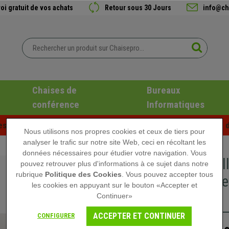
oi gratuit de vos achats
Retour sous 30 Jours
info@ch
Chaises de
Bureaux
conférence
Informatiques
es d'été chez Chaisepro ! Des réductions exclusives pour une d
Nous utilisons nos propres cookies et ceux de tiers pour
analyser le trafic sur notre site Web, ceci en récoltant les
données nécessaires pour étudier votre navigation. Vous
Banc sal
pouvez retrouver plus d'informations à ce sujet dans notre
rubrique
Politique des Cookies
. Vous pouvez accepter tous
Structur
les cookies en appuyant sur le bouton «Accepter et
Blanc
Continuer»
ACCEPTER ET CONTINUER
CONFIGURER