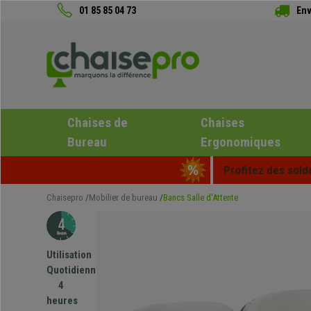
01 85 85 04 73
Env
Chaises de
Chaises
Bureau
Ergonomiques
Profitez des sold
Chaisepro
Mobilier de bureau
Bancs Salle d'Attente
Utilisation
Quotidienne
4
heures