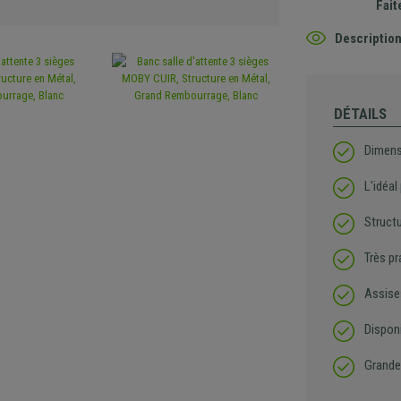
Fait
Description
DÉTAILS
Dimens
L'idéal
Struct
Très pr
Assise
Disponi
Grande 