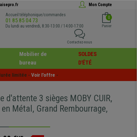
aisepro.fr
Mon Compte
Accueil téléphonique/commandes
0
01 85 85 04 73
Du lundi au vendredi, 8:30-13:00 / 14:00-17:00
Panier
Contactez-nous
Mobilier de
SOLDES
bureau
D'ÉTÉ
urée limitée - 
Voir l'offre
 -
le d'attente 3 sièges MOBY CUIR,
e en Métal, Grand Rembourrage,