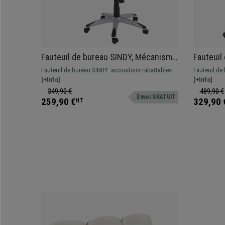
Fauteuil de bureau SINDY, Mécanisme
Fauteui
Basculant, Avec Appui-tête,
MASSAGE
Fauteuil de bureau SINDY: accoudoirs rabattables
Fauteuil d
Accoudoirs rabattables, Marron Clair
Extensib
et rembourrés, dossier avec repose-tête intégré, en
[+Info]
avec fonctio
[+Info]
cuir synthétique.
pieds extens
349,90 €
489,90 €
Envoi GRATUIT
qualité, ce 
259,90 €
329,90 
HT