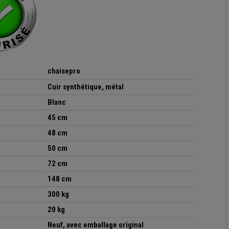
chaisepro
Cuir synthétique, métal
Blanc
45 cm
48 cm
50 cm
72 cm
148 cm
300 kg
20 kg
Neuf, avec emballage original