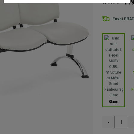
419
599,90 €
Envoi GRA
Blanc
-