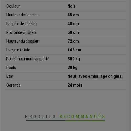
L’assise et le dossier de chaque siège sont particulièrement
Couleur
Noir
rembourrés et confortables
. L’idéal pour vos clients ou vos invités ! À
noter que le rembourrage est bien plus important que celui que l’on trouve
Hauteur de l'assise
45 cm
habituellement sur ce type de produit.
Largeur de l'assise
48 cm
L’armature du modèle est en
métal et ses pieds sont chromés, cela
Profondeur totale
50 cm
garantie la résistance et la durabilité
du produit. Cette caractéristique
Hauteur du dossier
72 cm
fondamentale est indispensable pour banc d’accueil, étudié pour une
utilisation intensive.
Largeur totale
148 cm
Poids maximum supporté
300 kg
Pour résumer, nous avons donc ici un modèle
très pratique et
polyvalent
: vous pourrez l’utiliser pour vos réunions, avec vos clients,
Poids
20 kg
pour votre salle d’attente, des conférences ou des évènements. Le
Etat
Neuf, avec emballage original
revêtement en cuir synthétique est
disponible en plusieurs couleurs
, il
vous est donc possible de choisir celle qui s’intégrera le mieux. Il
Garantie
24 mois
convient de souligner que le revêtement est très facile d'entretien, un
chiffon humide et le tour est joué.
Chez Chaisepro nous vous proposons un produit de
qualité, au
meilleur prix et avec le meilleur service du marché, l'envoi est
PRODUITS
RECOMMANDÉS
gratuit
, n'hésitez plus !