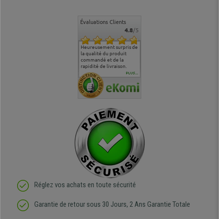
Évaluations Clients
4.8
/5
commande
Entière satisfaction tant
Heureusement surpris de
Siege confortable qui
service cl
 je tenais
sur le produit que sur les
la qualité du produit
correspond à mes
bien qu'a
uipe qui
délais de livraison, et
commandé et de la
attentes et mes besoins.
problème 
en
surtout l'accueil
rapidité de livraison.
J'ai pu comparer avec des
abîmé) tou
téléphonique compétent
sièges que l'on trouve
oeuvre po
PLUS...
e
et agréable.
dans les grandes surfaces
ce produit
ivement
de l'aménagement et ne
meilleurs 
regrette pas mon achat.
de l'achat
de belle q
Réglez vos achats en toute sécurité
Garantie de retour sous 30 Jours, 2 Ans Garantie Totale