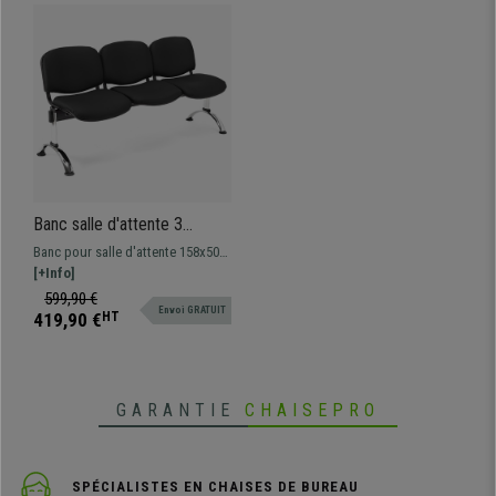
Banc salle d'attente 3
sièges MOBY CUIR,
Banc pour salle d'attente 158x50
Structure en Métal, Grand
cm avec structure en métal. Très
[+Info]
Rembourrage, Noir
resistant et pratique, grand
599,90 €
Envoi GRATUIT
rembourrage, revêtement en cuir.
419,90 €
HT
Disponible en plusieurs couleurs
et configurations
GARANTIE
CHAISEPRO
SPÉCIALISTES EN CHAISES DE BUREAU