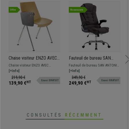
•
Grande qualité de fabrication
Offre
Nouveauté
• Excellent confort, épais rembourrage
•
Grande robustesse et durabilité
• Cuir synthétique, entretien facile
•
Plusieurs configurations possibles
Chaise visiteur ENZO AVEC
Fauteuil de bureau SAN
TABLETTE, Commode et
ANTONIO TISSU, Grand
Chaise visiteur ENZO AVEC
Fauteuil de bureau SAN ANTONIO
Pratique, Empilable, Beige
rembourrage, Résistant
TABLETTE, design spectaculaire
[+Info]
TISSU. Très résistant, avec un
[+Info]
jusqu'à 150 kg, Gris foncé
pour donner une touche moderne
grand rembourrage et revêtement
219,90 €
349,90 €
Envoi GRATUIT
Envoi GRATUIT
aux salles d'attente de
en tissu disponible en différentes
139,90 €
HT
249,90 €
HT
conférences. Disponible en
couleurs.
différentes couleurs.
CONSULTÉS
RÉCEMMENT