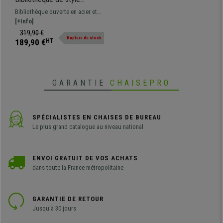
industriel MESTA, élégante
Bibliothèque ouverte en acier et
et résistante,
bois, fonctionnelle et parfaite
[+Info]
74x30x154,5cm, Acier et
pour décorer n'importe quel
319,90 €
Bois, Couleur Noyer
Rupture de stock
espace grâce à son style unique
189,90 €
HT
GARANTIE
CHAISEPRO
SPÉCIALISTES EN CHAISES DE BUREAU
Le plus grand catalogue au niveau national
ENVOI GRATUIT DE VOS ACHATS
dans toute la France métropolitaine
GARANTIE DE RETOUR
Jusqu'à 30 jours