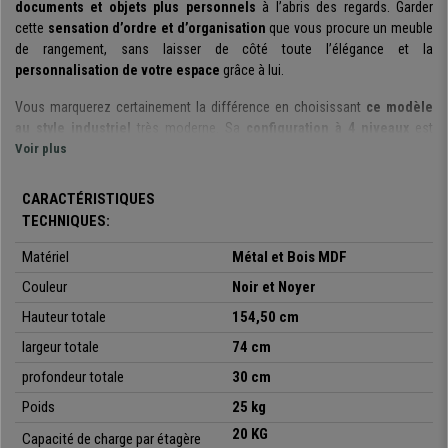
documents et objets plus personnels
à l’abris des regards. Garder
cette
sensation d’ordre et d’organisation
que vous procure un meuble
de rangement, sans laisser de côté toute l’élégance et la
personnalisation de votre espace
grâce à lui.
Vous marquerez certainement la différence en choisissant
ce modèle
au style industriel
très moderne. Sa
configuration à 4 niveaux
est
composée de quatre grandes étagères et dispose également d'un
Voir plus
compartiment très utile fermé en bas par une double porte. Les 3
compartiments ouverts de
l'étagère sont équipés de séparateurs
pour
CARACTÉRISTIQUES
un
rangement créatif
et ludique. Les
barres latérales
, en plus d'être
TECHNIQUES:
décoratives, empêchent également les objets de tomber
accidentellement.
Matériel
Métal et Bois MDF
Couleur
Noir et Noyer
Donnez
du caractère et de la personnalité
à tous vos espaces
d’ameublement. Que ce soit dans votre bureau, dans votre salle d'attente,
Hauteur totale
154,50 cm
ou même votre salon, n'importe quel environnement est parfait pour ce
largeur totale
74 cm
meuble de style industriel
. Aucun détail n'a été laissé au hasard car elle
est également fournie
avec un kit pour la fixer au mur
.
profondeur totale
30 cm
Poids
25 kg
De plus, la bibliothèque est également
équipée de pieds réglables
afin
de pouvoir la mettre à niveau si la surface d'appui est inégale Tous les
20 KG
Capacité de charge par étagère