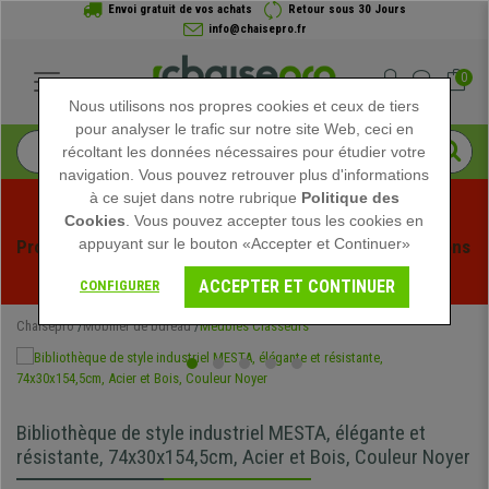
Envoi gratuit de vos achats
Retour sous 30 Jours
info@chaisepro.fr
0
Nous utilisons nos propres cookies et ceux de tiers
pour analyser le trafic sur notre site Web, ceci en
récoltant les données nécessaires pour étudier votre
navigation. Vous pouvez retrouver plus d'informations
à ce sujet dans notre rubrique
Politique des
Cookies
. Vous pouvez accepter tous les cookies en
appuyant sur le bouton «Accepter et Continuer»
Profitez des soldes d'été chez Chaisepro ! Des réductions 
exclusives pour une durée limitée - 
Voir l'offre
 -
ACCEPTER ET CONTINUER
CONFIGURER
Chaisepro
Mobilier de bureau
Meubles Classeurs
Bibliothèque de style industriel MESTA, élégante et
résistante, 74x30x154,5cm, Acier et Bois, Couleur Noyer