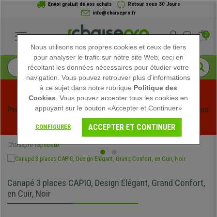
Envoi gratuit de vos achats
Retour sous 30 Jours
info@chaisepro.fr
0
Nous utilisons nos propres cookies et ceux de tiers
pour analyser le trafic sur notre site Web, ceci en
récoltant les données nécessaires pour étudier votre
navigation. Vous pouvez retrouver plus d'informations
à ce sujet dans notre rubrique
Politique des
Cookies
. Vous pouvez accepter tous les cookies en
appuyant sur le bouton «Accepter et Continuer»
Profitez des soldes d'été chez Chaisepro ! Des réductions 
exclusives pour une durée limitée - 
Voir l'offre
 -
ACCEPTER ET CONTINUER
CONFIGURER
Chaisepro
Spéciaux
Canapé 3 places CAPIO, Design Elégant, Grand Confort,
en Cuir, Noir