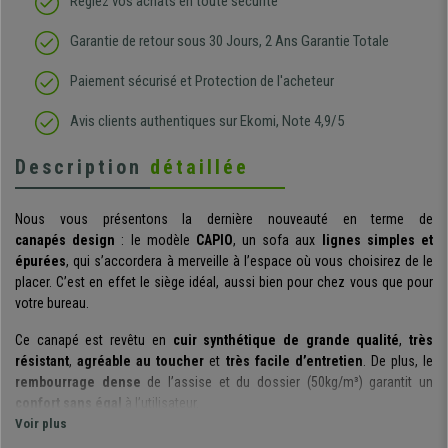
Réglez vos achats en toute sécurité
Garantie de retour sous 30 Jours, 2 Ans Garantie Totale
Paiement sécurisé et Protection de l'acheteur
Avis clients authentiques sur Ekomi, Note 4,9/5
Description
détaillée
Nous vous présentons la dernière nouveauté en terme de
canapés design
: le modèle
CAPIO
, un sofa aux
lignes simples et
épurées
, qui s’accordera à merveille à l’espace où vous choisirez de le
placer. C’est en effet le siège idéal, aussi bien pour chez vous que pour
votre bureau.
Ce canapé est revêtu en
cuir synthétique de grande qualité
,
très
résistant
,
agréable au toucher
et
très facile d’entretien
. De plus, le
rembourrage dense
de l’assise et du dossier (50kg/m³) garantit un
confort sans égal
à l’utilisateur.
Voir plus
Comme vous pouvez le voir sur les photos, le CAPIO présente un
design