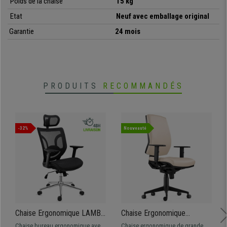
Poids de la chaise
15 kg
Etat
Neuf avec emballage original
Garantie
24 mois
PRODUITS
RECOMMANDÉS
-32%
Nouveauté
Chaise Ergonomique LAMBO
Chaise Ergonomique
PRO, Appui-Tête, Support
OLIVER, en Cuir Crème,
Chaise bureau ergonomique avec
Chaise ergonomique de grande