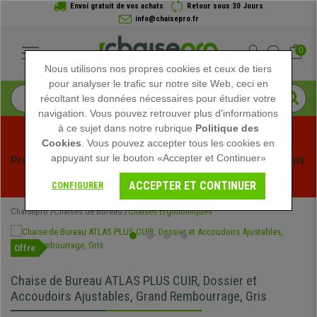
Envoi gratuit de vos achats
Retour sous 30 Jours
info@chaisepro.fr
0
Nous utilisons nos propres cookies et ceux de tiers
pour analyser le trafic sur notre site Web, ceci en
récoltant les données nécessaires pour étudier votre
navigation. Vous pouvez retrouver plus d'informations
à ce sujet dans notre rubrique
Politique des
Cookies
. Vous pouvez accepter tous les cookies en
appuyant sur le bouton «Accepter et Continuer»
Profitez des soldes d'été chez Chaisepro ! Des réductions 
exclusives pour une durée limitée - 
Voir l'offre
 -
ACCEPTER ET CONTINUER
CONFIGURER
Chaisepro
Chaises de Bureau
Chaises Ergonomiques
Offre
Chaise de Bureau ATLAS PLUS CUIR, Dossier et
Accoudoirs Ajustables, Grand Rembourrage, Gris