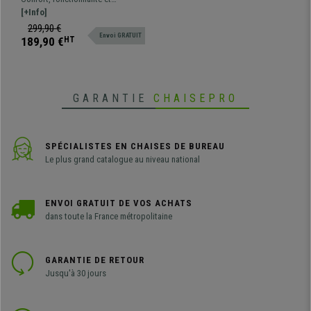
Accoudoirs Ajustables,
robustesse à un prix imbattable.
[+Info]
Grand Rembourrage, Gris
Ce magnifique modèle offre des
299,90 €
Envoi GRATUIT
prestations excellentes au
189,90 €
HT
quotidien, différentes couleurs
disponibles
GARANTIE
CHAISEPRO
SPÉCIALISTES EN CHAISES DE BUREAU
Le plus grand catalogue au niveau national
ENVOI GRATUIT DE VOS ACHATS
dans toute la France métropolitaine
GARANTIE DE RETOUR
Jusqu'à 30 jours