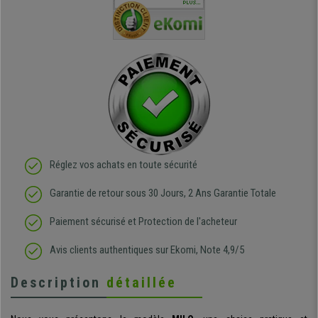
téléphonique compétent
sièges que l'on trouve
oeuvre po
PLUS...
e
et agréable.
dans les grandes surfaces
ce produit
ivement
de l'aménagement et ne
meilleurs 
regrette pas mon achat.
de l'achat
de belle q
Réglez vos achats en toute sécurité
Garantie de retour sous 30 Jours, 2 Ans Garantie Totale
Paiement sécurisé et Protection de l'acheteur
Avis clients authentiques sur Ekomi, Note 4,9/5
Description
détaillée