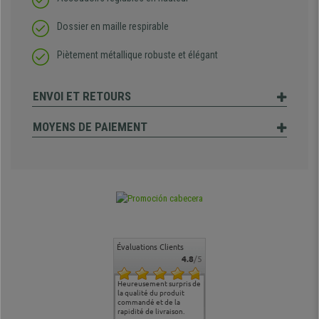
Dossier en maille respirable
Piètement métallique robuste et élégant
ENVOI ET RETOURS
MOYENS DE PAIEMENT
Évaluations Clients
4.8
/5
commande
Entière satisfaction tant
Heureusement surpris de
Siege confortable qui
service cl
 je tenais
sur le produit que sur les
la qualité du produit
correspond à mes
bien qu'a
uipe qui
délais de livraison, et
commandé et de la
attentes et mes besoins.
problème 
en
surtout l'accueil
rapidité de livraison.
J'ai pu comparer avec des
abîmé) tou