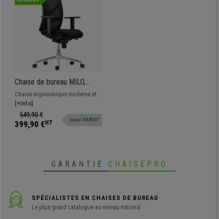
Nouveauté
Chaise de bureau MILO,
Piétement métallique,
Chaise ergonomique moderne et
Accoudoirs Ajustables,
confortable, le modèle parfait
[+Info]
Support Lombaire, en Tissu,
pour une utilisation
549,90 €
Noir
Envoi GRATUIT
professionnelle étant donné sa
399,90 €
HT
grande résistance et son confort
GARANTIE
CHAISEPRO
SPÉCIALISTES EN CHAISES DE BUREAU
Le plus grand catalogue au niveau national