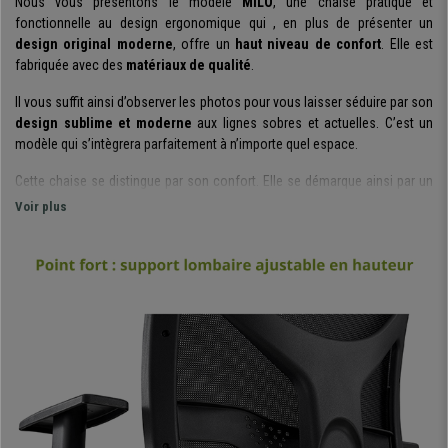
Nous vous présentons le modèle
MILO
, une chaise pratique et
fonctionnelle au design ergonomique qui , en plus de présenter un
design original moderne
, offre un
haut niveau de confort
. Elle est
fabriquée avec des
matériaux de qualité
.
Il vous suffit ainsi d’observer les photos pour vous laisser séduire par son
design sublime et moderne
aux lignes sobres et actuelles. C’est un
modèle qui s’intègrera parfaitement à n’importe quel espace.
Cette chaise se distingue par son confort. Elle se démarque ainsi par un
design ergonomique,
qui permet à l’utilisateur de maintenir une posture
Voir plus
correcte et saine en travaillant. De plus,
le rembourrage dense de
l’assise et du dossier
(30Kg/m3)
avec support lombaire ajustable en
hauteur
, augmentent la sensation de confort.
Les
accoudoirs ajustables en hauteur
, permettent à l’utilisateur de
positionner la chaise selon ses envies. Ce modèle possède un
mécanisme synchrone à bascule
, un système utile et pratique pour
incliner le dossier sa guise, avec la possibilité de fixer ce dernier sur
différentes positions. Tous ces éléments permettent à ce modèle d’être
adapté pour une utilisation intensive jusqu’à 8 heures/jour
, il est
donc idéal pour une utilisation professionnelle.