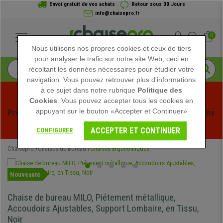
Envoi gratuit de vos achats
Retour sous 30 Jours
info@chaisepro.fr
0
Nous utilisons nos propres cookies et ceux de tiers
pour analyser le trafic sur notre site Web, ceci en
récoltant les données nécessaires pour étudier votre
navigation. Vous pouvez retrouver plus d'informations
à ce sujet dans notre rubrique
Politique des
Cookies
. Vous pouvez accepter tous les cookies en
appuyant sur le bouton «Accepter et Continuer»
Profitez des soldes d'été chez Chaisepro ! Des réductions 
exclusives pour une durée limitée - 
Voir l'offre
 -
ACCEPTER ET CONTINUER
CONFIGURER
Chaisepro
Chaises de Bureau
Chaises Ergonomiques
Nouveauté
Chaise de bureau MILO, Piétement métallique,
Accoudoirs Ajustables, Support Lombaire, en Tissu,
Noir