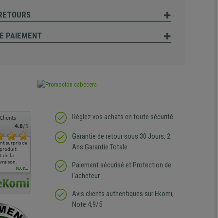
 RETOURS
E PAIEMENT
Réglez vos achats en toute sécurité
Clients
4.8
/5
Garantie de retour sous 30 Jours, 2
t surpris de
Siege confortable qui
service client à l'écoute
pas de remarque
nous so
Ans Garantie Totale
 produit
correspond à mes
bien qu'ayant eu un
particulière
satisfai
 de la
attentes et mes besoins.
problème (produit
ergono
vraison.
J'ai pu comparer avec des
abîmé) tout a été mis en
Paiement sécurisé et Protection de
sièges que l'on trouve
oeuvre pour remplacer
PLUS...
l'acheteur
dans les grandes surfaces
ce produit et ce dans les
de l'aménagement et ne
meilleurs délais. content
regrette pas mon achat.
de l'achat de ce bureau
Avis clients authentiques sur Ekomi,
de belle qualité
Note 4,9/5