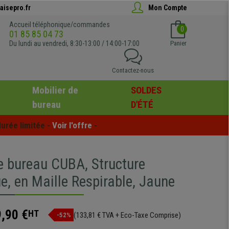
aisepro.fr
Mon Compte
Accueil téléphonique/commandes
0
01 85 85 04 73
Du lundi au vendredi, 8:30-13:00 / 14:00-17:00
Panier
Contactez-nous
Mobilier de
SOLDES
bureau
D'ÉTÉ
urée limitée - 
Voir l'offre
 -
e bureau CUBA, Structure
e, en Maille Respirable, Jaune
,90 €
HT
(133,81 € TVA + Eco-Taxe Comprise)
-52%