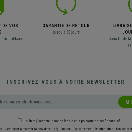
T DE VOS
GARANTIE DE RETOUR
LIVRAISO
S
Jusqu'à 30 jours
JOU
métropolitaine
dans toute la
(s
INSCRIVEZ-VOUS À NOTRE NEWSLETTER
M'
J´ai lu et j´accepte
la notice légale
et
la politique de confidentialité
ité : Demander à recevoir la newsletter ; Légitimation : Consentement ; Destinataires : Les donné