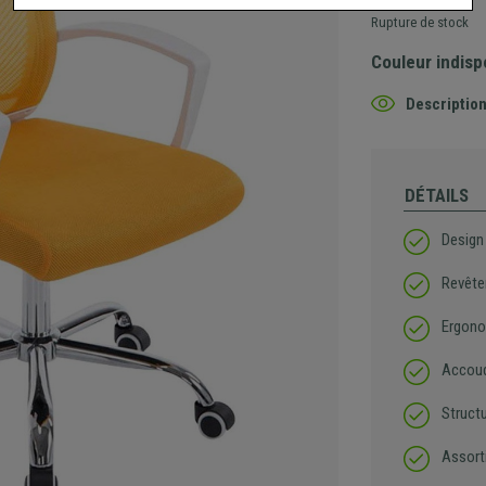
Rupture de stock
Couleur indisp
Description
DÉTAILS
Design
Revête
Ergono
Accoud
Struct
Assort