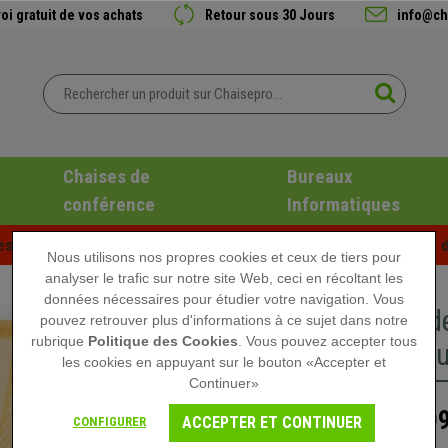
oi gratuit de vos achats
Retour sous 30 Jours
info@ch
Chaises de
Bureaux
conférence
Informatiques
es d'été chez Chaisepro ! Des réductions exclusives pour une d
Nous utilisons nos propres cookies et ceux de tiers pour
analyser le trafic sur notre site Web, ceci en récoltant les
données nécessaires pour étudier votre navigation. Vous
Chaise d
pouvez retrouver plus d'informations à ce sujet dans notre
rubrique
Politique des Cookies
. Vous pouvez accepter tous
Métalliqu
les cookies en appuyant sur le bouton «Accepter et
Continuer»
109
229,90 €
ACCEPTER ET CONTINUER
CONFIGURER