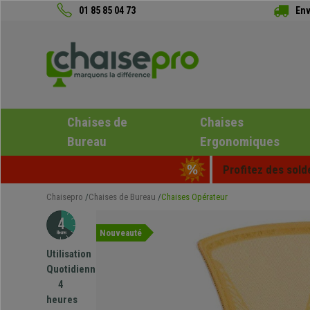
01 85 85 04 73
Env
Chaises de
Chaises
Bureau
Ergonomiques
Profitez des sold
Chaisepro
Chaises de Bureau
Chaises Opérateur
Nouveauté
Utilisation
Quotidienne
4
heures