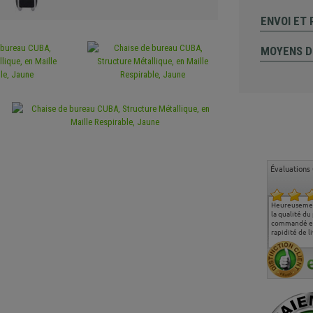
ENVOI ET
MOYENS D
Évaluations 
Ma deuxième commande
Entière satisfaction tant
Heureusemen
chez chaisepro, je tenais
sur le produit que sur les
la qualité du
à féliciter l'équipe qui
délais de livraison, et
commandé et
m'a toujours bien
surtout l'accueil
rapidité de li
conseillé, très
téléphonique compétent
aimablement je
et agréable.
recommande vivement