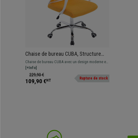
Chaise de bureau CUBA, Structure
Métallique, en Maille Respirable,
Chaise de bureau CUBA avec un design moderne et
Jaune
revêtement en maille respirable disponible en
[+Info]
différentes couleurs.
229,90 €
Rupture de stock
109,90 €
HT