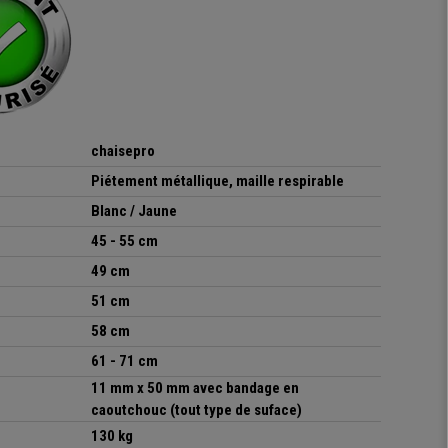
chaisepro
Piétement métallique, maille respirable
Blanc / Jaune
45 - 55 cm
49 cm
51 cm
58 cm
61 - 71 cm
11 mm x 50 mm avec bandage en
caoutchouc (tout type de suface)
130 kg