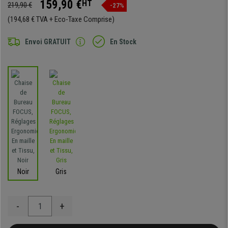
159,90 €
HT
219,90 €
-27%
(194,68 € TVA + Eco-Taxe Comprise)
Envoi GRATUIT
En Stock
Noir
Gris
-
+