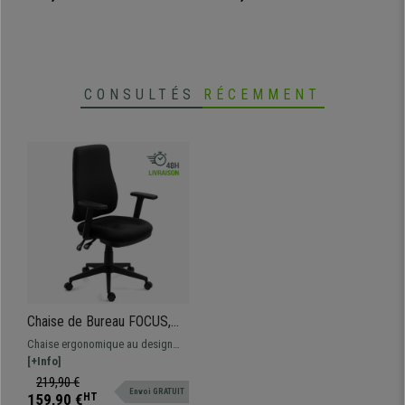
grande résistance et son confort
d'un mécanisme basculant, la
chaise est adaptée à une
utilisation intensive.
CONSULTÉS
RÉCEMMENT
Chaise de Bureau FOCUS,
Réglages Ergonomiques, En
Chaise ergonomique au design
maille et Tissu, Noir
professionnel, fabriquée à partir
[+Info]
de matériaux de haute qualité.
219,90 €
Envoi GRATUIT
159,90 €
HT