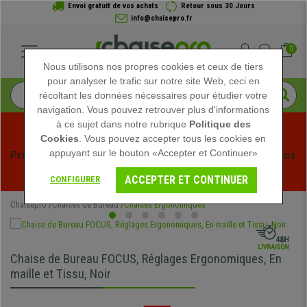
Envoi gratuit de vos achats
Retour sous 30 Jours
info@chaisepro.fr
0
Nous utilisons nos propres cookies et ceux de tiers
pour analyser le trafic sur notre site Web, ceci en
récoltant les données nécessaires pour étudier votre
navigation. Vous pouvez retrouver plus d'informations
à ce sujet dans notre rubrique
Politique des
Cookies
. Vous pouvez accepter tous les cookies en
appuyant sur le bouton «Accepter et Continuer»
Profitez des soldes d'été chez Chaisepro ! Des réductions 
exclusives pour une durée limitée - 
Voir l'offre
 -
ACCEPTER ET CONTINUER
CONFIGURER
Chaisepro
Chaises de Bureau
Chaises Ergonomiques
Chaise de Bureau FOCUS, Réglages Ergonomiques, En
maille et Tissu, Noir