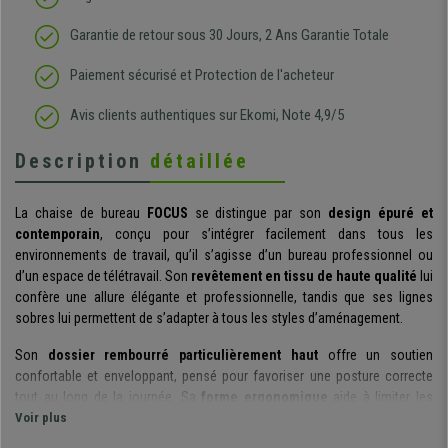
Garantie de retour sous 30 Jours, 2 Ans Garantie Totale
Paiement sécurisé et Protection de l'acheteur
Avis clients authentiques sur Ekomi, Note 4,9/5
Description
détaillée
La chaise de bureau
FOCUS
se distingue par son
design épuré et
contemporain
, conçu pour s’intégrer facilement dans tous les
environnements de travail, qu’il s’agisse d’un bureau professionnel ou
d’un espace de télétravail. Son
revêtement en tissu de haute qualité
lui
confère une allure élégante et professionnelle, tandis que ses lignes
sobres lui permettent de s’adapter à tous les styles d’aménagement.
Son
dossier rembourré particulièrement haut
offre un soutien
confortable et enveloppant, pensé pour favoriser une posture correcte
tout au long de la journée. Sa
forme ergonomique
aide à limiter les
tensions et l’inconfort liés aux longues heures passées en position
Voir plus
assise.