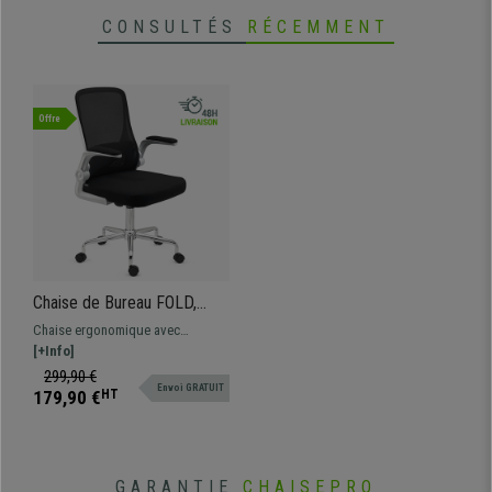
CONSULTÉS
RÉCEMMENT
Offre
Chaise de Bureau FOLD,
Accoudoirs Rabattables,
Chaise ergonomique avec
Support Lombaire, Blanc
accoudoirs rabattables, elle se
[+Info]
distingue par son grand confort.
299,90 €
Envoi GRATUIT
Dotée d'un support lombaire et
179,90 €
HT
d'un mécanisme basculant, la
chaise est adaptée à une
utilisation intensive.
GARANTIE
CHAISEPRO