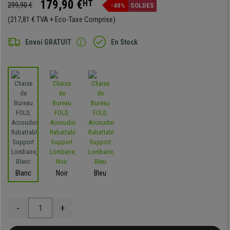
179,90 €
HT
299,90 €
-40%
SOLDES
(217,81 € TVA + Eco-Taxe Comprise)
Envoi GRATUIT
En Stock
Blanc
Noir
Bleu
-
+