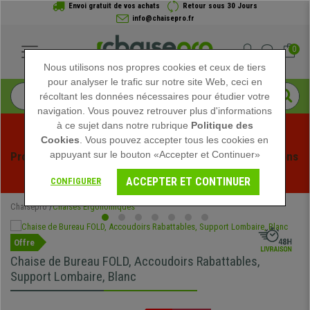
Envoi gratuit de vos achats
Retour sous 30 Jours
info@chaisepro.fr
0
Nous utilisons nos propres cookies et ceux de tiers
pour analyser le trafic sur notre site Web, ceci en
récoltant les données nécessaires pour étudier votre
navigation. Vous pouvez retrouver plus d'informations
à ce sujet dans notre rubrique
Politique des
Cookies
. Vous pouvez accepter tous les cookies en
appuyant sur le bouton «Accepter et Continuer»
Profitez des soldes d'été chez Chaisepro ! Des réductions 
exclusives pour une durée limitée - 
Voir l'offre
 -
ACCEPTER ET CONTINUER
CONFIGURER
Chaisepro
Chaises Ergonomiques
Offre
Chaise de Bureau FOLD, Accoudoirs Rabattables,
Support Lombaire, Blanc