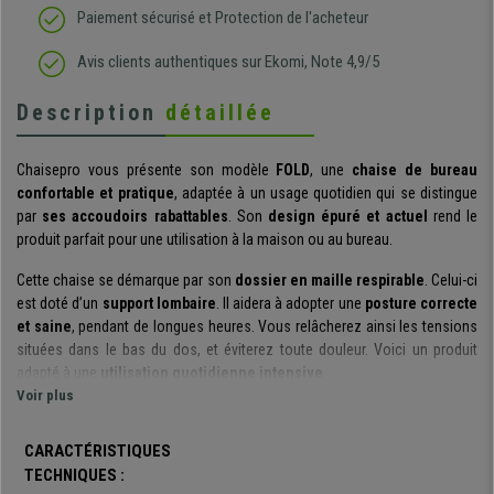
Paiement sécurisé et Protection de l'acheteur
Avis clients authentiques sur Ekomi, Note 4,9/5
Description
détaillée
Chaisepro vous présente son modèle
FOLD
, une
chaise de bureau
confortable et pratique
, adaptée à un usage quotidien qui se distingue
par
ses accoudoirs rabattables
. Son
design épuré et actuel
rend le
produit parfait pour une utilisation à la maison ou au bureau.
Cette chaise se démarque par son
dossier en maille respirable
. Celui-ci
est doté d’un
support lombaire
. Il aidera à adopter une
posture correcte
et saine
, pendant de longues heures. Vous relâcherez ainsi les tensions
situées dans le bas du dos, et éviterez toute douleur. Voici un produit
adapté à une
utilisation quotidienne intensive
.
Voir plus
Les
accoudoirs rabattables
sont, sans aucun doute, le gros point fort de
ce modèle. Il vous suffit de les
abaisser
quand vous
souhaitez vous en
CARACTÉRISTIQUES
servir.
Les accoudoirs offrent alors un
point d’appui confortable
à vos
TECHNIQUES :
bras. Dès lors que vous décidez de ne plus les utiliser, il vous
suffit de