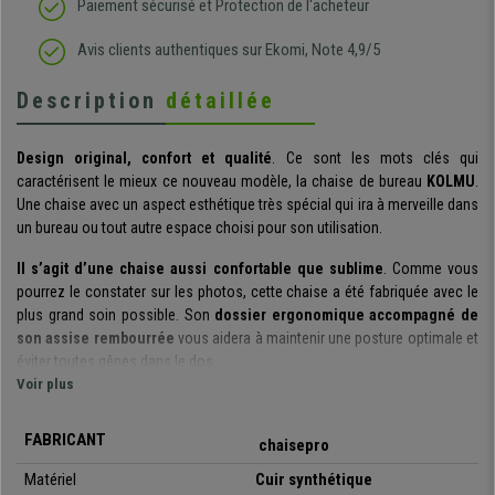
Paiement sécurisé et Protection de l'acheteur
Avis clients authentiques sur Ekomi, Note 4,9/5
Description
détaillée
Design original, confort et qualité
. Ce sont les mots clés qui
caractérisent le mieux ce nouveau modèle, la chaise de bureau
KOLMU
.
Une chaise avec un aspect esthétique très spécial qui ira à merveille dans
un bureau ou tout autre espace choisi pour son utilisation.
Il s’agit d’une chaise aussi confortable que sublime
. Comme vous
pourrez le constater sur les photos, cette chaise a été fabriquée avec le
plus grand soin possible. Son
dossier ergonomique accompagné de
son assise rembourrée
vous aidera à maintenir une posture optimale et
éviter toutes gênes dans le dos.
Voir plus
Elle est dotée d’un
revêtement en cuir facile d’entretien
et nettoyage,
ce qui est idéal pour le bureau. De plus, nous vous la proposons en
FABRICANT
chaisepro
différentes couleurs
, pour que vous puissiez trouver celle qui
correspond le mieux à votre espace de travail. Elle est également
Matériel
Cuir synthétique