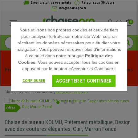
Envoi gratuit de vos achats
Retour sous 30 Jours
info@chaisepro.fr
0
Nous utilisons nos propres cookies et ceux de tiers
pour analyser le trafic sur notre site Web, ceci en
récoltant les données nécessaires pour étudier votre
navigation. Vous pouvez retrouver plus d'informations
à ce sujet dans notre rubrique
Politique des
Cookies
. Vous pouvez accepter tous les cookies en
appuyant sur le bouton «Accepter et Continuer»
Profitez des soldes d'été chez Chaisepro ! Des réductions 
exclusives pour une durée limitée - 
Voir l'offre
 -
ACCEPTER ET CONTINUER
CONFIGURER
Chaisepro
Chaises de Bureau
Fauteuils de Bureau
Offre
Chaise de bureau KOLMU, Piétement métallique, Design
avec des coutures élégantes, Cuir, Marron Foncé