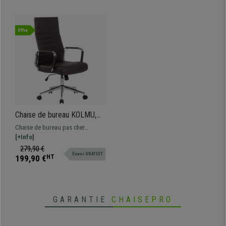
Offre
Chaise de bureau KOLMU,
Piétement métallique,
Chaise de bureau pas cher
Design avec des coutures
KOLMU: un modèle avec un
[+Info]
élégantes, Cuir, Marron
design original qui associe
279,90 €
Foncé
Envoi GRATUIT
confort et matériaux de qualité.
199,90 €
HT
GARANTIE
CHAISEPRO