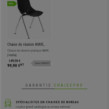
Offre
Chaise de réunion AMIR,
Commode et Pratique,
Chaise de réunion pratique AMIR,
Empilable, Noir
design spectaculaire pour donner
[+Info]
une touche moderne aux salles
149,90 €
Envoi GRATUIT
d'attente de conférences.
99,90 €
HT
Disponible en différentes
couleurs.
GARANTIE
CHAISEPRO
SPÉCIALISTES EN CHAISES DE BUREAU
Le plus grand catalogue au niveau national