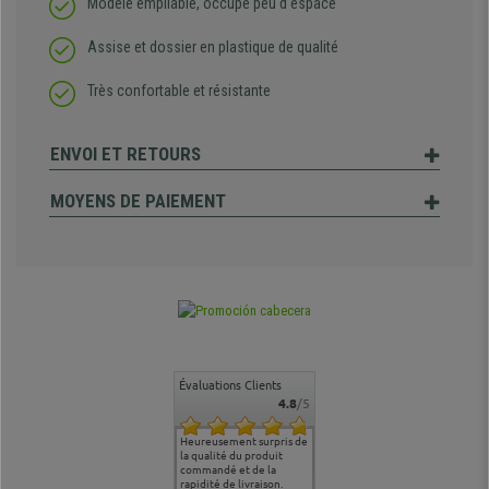
Modèle empilable, occupe peu d'espace
Assise et dossier en plastique de qualité
Très confortable et résistante
ENVOI ET RETOURS
MOYENS DE PAIEMENT
Évaluations Clients
4.8
/5
commande
Entière satisfaction tant
Heureusement surpris de
Siege confortable qui
service cl
 je tenais
sur le produit que sur les
la qualité du produit
correspond à mes
bien qu'a
uipe qui
délais de livraison, et
commandé et de la
attentes et mes besoins.
problème 
en
surtout l'accueil
rapidité de livraison.
J'ai pu comparer avec des
abîmé) tou