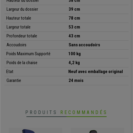
Hauteur du dossier
38 cm
design, qualité, confort et polyvalence à un prix irrésistible
,
seulement disponible chez chaisedebureau.
Largeur du dossier
39 cm
Hauteur
totale
78 cm
•
Idéale pour salles de conférences
• Structure de l’assise et du dossier commode
Largeur
totale
53 cm
•
Très résistante: cadre en acier avec piétement chromé
Profondeur
totale
43 cm
• Très pratique et polyvalente
Accoudoirs
Sans accoudoirs
Poids Maximum Supporté
100 kg
Poids de la chaise
4,2 kg
Etat
Neuf avec emballage original
Garantie
24 mois
PRODUITS
RECOMMANDÉS