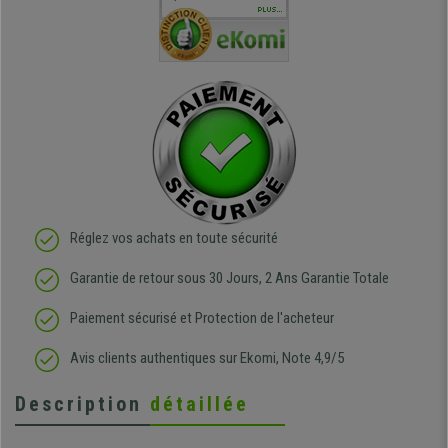
téléphonique compétent
sièges que l'on trouve
oeuvre po
PLUS...
e
et agréable.
dans les grandes surfaces
ce produit
ivement
de l'aménagement et ne
meilleurs 
regrette pas mon achat.
de l'achat
de belle q
Réglez vos achats en toute sécurité
Garantie de retour sous 30 Jours, 2 Ans Garantie Totale
Paiement sécurisé et Protection de l'acheteur
Avis clients authentiques sur Ekomi, Note 4,9/5
Description
détaillée