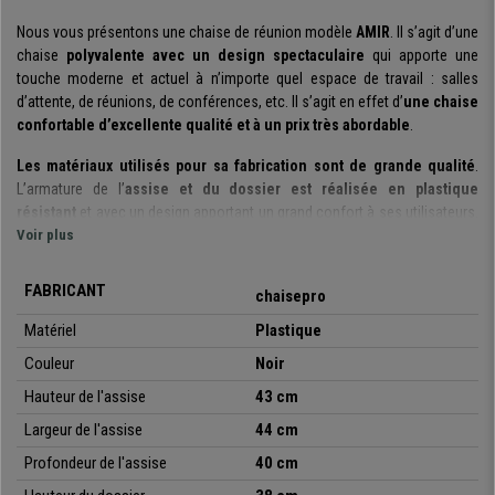
Nous vous présentons une chaise de réunion modèle
AMIR
. Il s’agit d’une
chaise
polyvalente avec un design spectaculaire
qui apporte une
touche moderne et actuel à n’importe quel espace de travail : salles
d’attente, de réunions, de conférences, etc. Il s’agit en effet d’
une chaise
confortable d’excellente qualité et à un prix très abordable
.
Les matériaux utilisés pour sa fabrication sont de grande qualité
.
L’armature de l’
assise et du dossier est réalisée en plastique
résistant
et avec un design apportant un grand confort à ses utilisateurs.
Sa
Voir plus
structure est construite à l’aide un cadre avec des tubes en acier
et les 4 pieds chromés
. Elles sont parfaites pour offrir à vos clients ou
invités une assise robuste, confortable et de qualité.
FABRICANT
chaisepro
Il s’agit d’un modèle très pratique et polyvalent
: vous pouvez les
Matériel
Plastique
utiliser lors des réunions, avec des clients, dans les salles d’attente, de
Couleur
Noir
réceptions les bureaux, conférence ou évènements, etc. De plus, il est
disponible dans différentes couleurs
, pour que vous puissiez choisir
Hauteur de l'assise
43 cm
celle qui s’adapte le mieux à vos besoins ou envies.
Largeur de l'assise
44 cm
Soulignons également qu’il s’agit d’un
modèle empilable
qui
est livré
Profondeur de l'assise
40 cm
monté dans sa totalité
. Cette magnifique chaise de réunion associe