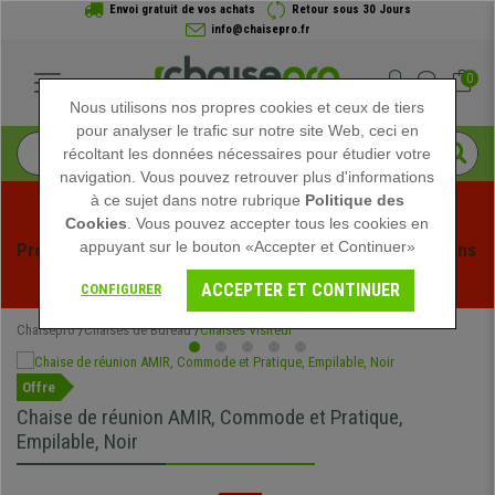
Envoi gratuit de vos achats
Retour sous 30 Jours
info@chaisepro.fr
0
Nous utilisons nos propres cookies et ceux de tiers
pour analyser le trafic sur notre site Web, ceci en
récoltant les données nécessaires pour étudier votre
navigation. Vous pouvez retrouver plus d'informations
à ce sujet dans notre rubrique
Politique des
Cookies
. Vous pouvez accepter tous les cookies en
appuyant sur le bouton «Accepter et Continuer»
Profitez des soldes d'été chez Chaisepro ! Des réductions 
exclusives pour une durée limitée - 
Voir l'offre
 -
ACCEPTER ET CONTINUER
CONFIGURER
Chaisepro
Chaises de Bureau
Chaises Visiteur
Offre
Chaise de réunion AMIR, Commode et Pratique,
Empilable, Noir