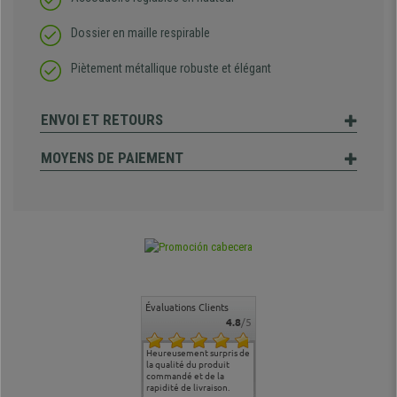
Dossier en maille respirable
Piètement métallique robuste et élégant
ENVOI ET RETOURS
MOYENS DE PAIEMENT
Évaluations Clients
4.8
/5
commande
Entière satisfaction tant
Heureusement surpris de
Siege confortable qui
service cl
 je tenais
sur le produit que sur les
la qualité du produit
correspond à mes
bien qu'a
uipe qui
délais de livraison, et
commandé et de la
attentes et mes besoins.
problème 
en
surtout l'accueil
rapidité de livraison.
J'ai pu comparer avec des
abîmé) tou