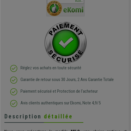
téléphonique compétent
sièges que l'on trouve
oeuvre po
PLUS...
e
et agréable.
dans les grandes surfaces
ce produit
ivement
de l'aménagement et ne
meilleurs 
regrette pas mon achat.
de l'achat
de belle q
Réglez vos achats en toute sécurité
Garantie de retour sous 30 Jours, 2 Ans Garantie Totale
Paiement sécurisé et Protection de l'acheteur
Avis clients authentiques sur Ekomi, Note 4,9/5
Description
détaillée