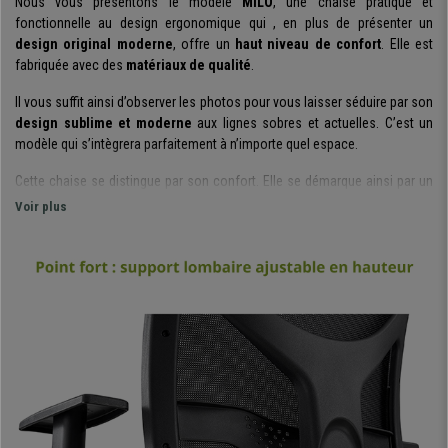
Nous vous présentons le modèle
MILO
, une chaise pratique et
fonctionnelle au design ergonomique qui , en plus de présenter un
design original moderne
, offre un
haut niveau de confort
. Elle est
fabriquée avec des
matériaux de qualité
.
Il vous suffit ainsi d’observer les photos pour vous laisser séduire par son
design sublime et moderne
aux lignes sobres et actuelles. C’est un
modèle qui s’intègrera parfaitement à n’importe quel espace.
Cette chaise se distingue par son confort. Elle se démarque ainsi par un
design ergonomique,
qui permet à l’utilisateur de maintenir une posture
Voir plus
correcte et saine en travaillant. De plus,
le rembourrage dense de
l’assise et du dossier
(30Kg/m3)
avec support lombaire ajustable en
hauteur
, augmentent la sensation de confort.
Les
accoudoirs ajustables en hauteur
, permettent à l’utilisateur de
positionner la chaise selon ses envies. Ce modèle possède un
mécanisme synchrone à bascule
, un système utile et pratique pour
incliner le dossier sa guise, avec la possibilité de fixer ce dernier sur
différentes positions. Tous ces éléments permettent à ce modèle d’être
adapté pour une utilisation intensive jusqu’à 8 heures/jour
, il est
donc idéal pour une utilisation professionnelle.