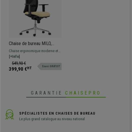
Chaise de bureau MILO,
Piétement métallique,
Chaise ergonomique moderne et
Accoudoirs Ajustables,
confortable, le modèle parfait
[+Info]
Support Lombaire, en Tissu,
pour une utilisation
549,90 €
Crème
Envoi GRATUIT
professionnelle étant donné sa
399,90 €
HT
grande résistance et son confort
GARANTIE
CHAISEPRO
SPÉCIALISTES EN CHAISES DE BUREAU
Le plus grand catalogue au niveau national