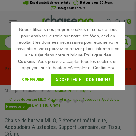
Envoi gratuit de vos achats
Retour sous 30 Jours
info@chaisepro.fr
0
Nous utilisons nos propres cookies et ceux de tiers
pour analyser le trafic sur notre site Web, ceci en
récoltant les données nécessaires pour étudier votre
navigation. Vous pouvez retrouver plus d'informations
à ce sujet dans notre rubrique
Politique des
Cookies
. Vous pouvez accepter tous les cookies en
appuyant sur le bouton «Accepter et Continuer»
Profitez des soldes d'été chez Chaisepro ! Des réductions 
exclusives pour une durée limitée - 
Voir l'offre
 -
ACCEPTER ET CONTINUER
CONFIGURER
Chaisepro
Chaises de Bureau
Chaises Ergonomiques
Nouveauté
Chaise de bureau MILO, Piétement métallique,
Accoudoirs Ajustables, Support Lombaire, en Tissu,
Crème