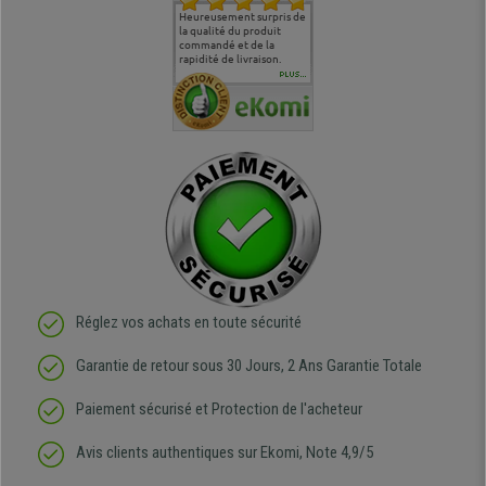
commande
Entière satisfaction tant
Heureusement surpris de
Siege confortable qui
service cl
 je tenais
sur le produit que sur les
la qualité du produit
correspond à mes
bien qu'a
uipe qui
délais de livraison, et
commandé et de la
attentes et mes besoins.
problème 
en
surtout l'accueil
rapidité de livraison.
J'ai pu comparer avec des
abîmé) tou
téléphonique compétent
sièges que l'on trouve
oeuvre po
PLUS...
e
et agréable.
dans les grandes surfaces
ce produit
ivement
de l'aménagement et ne
meilleurs 
regrette pas mon achat.
de l'achat
de belle q
Réglez vos achats en toute sécurité
Garantie de retour sous 30 Jours, 2 Ans Garantie Totale
Paiement sécurisé et Protection de l'acheteur
Avis clients authentiques sur Ekomi, Note 4,9/5