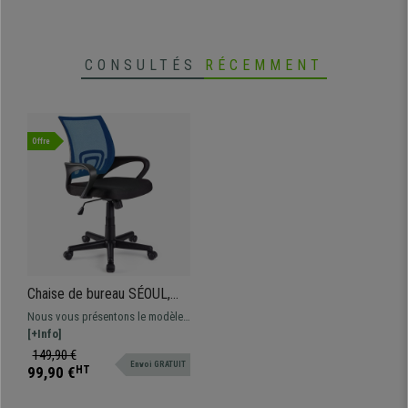
CONSULTÉS
RÉCEMMENT
Offre
Chaise de bureau SÉOUL,
Design séduisant, Grande
Nous vous présentons le modèle
Assise Rembourrée, Bleu
SÉOUL avec un design
[+Info]
remarquable et de plus disponible
149,90 €
Envoi GRATUIT
en différentes couleurs. Ce
99,90 €
HT
modèle associe son grand design
et un excellent confort, au meilleur