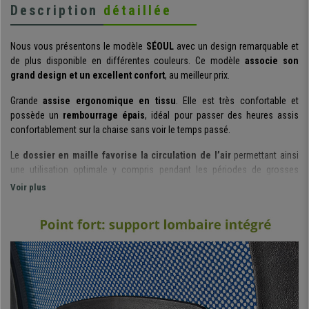
Description
détaillée
Nous vous présentons le modèle
SÉOUL
avec un design remarquable et
de plus disponible en différentes couleurs. Ce modèle
associe son
grand design et un excellent confort
, au meilleur prix.
Grande
assise ergonomique en tissu
. Elle est très confortable et
possède un
rembourrage épais
, idéal pour passer des heures assis
confortablement sur la chaise sans voir le temps passé.
Le
dossier en maille favorise la circulation de l’air
permettant ainsi
une utilisation optimale y compris pendant les périodes de grosses
chaleurs. Soulignons également son
support lombaire flexible
, un plus
Voir plus
de confort et ergonomie qui permet d’appuyer parfaitement votre dos et
maintenir une bonne posture corporelle.
Cette magnifique chaise dispose d’un
mécanisme basculant ajustable
en fonction du poids corporel
et est doté d’un
système de
balancement
: vous activez cette fonction en actionnant le levier vers
l’extérieur ; si vous répétez la même action à l’inverse la fonction sera
désactivée et le dossier restera fixe. Cette chaise est
adaptée pour une
utilisation jusqu’à 4 heures par jour
.