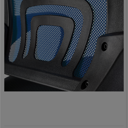
Ces
accoudoirs design
sont très séduisants. Le
piétement fabriqué en
polyamide
est très robuste, conçu pour durer de nombreuses années. De
plus, ce modèle est
disponible en six couleurs différentes
, vous
pourrez ainsi choisir celle qui s’adapte le mieux avec votre décoration.
Vous ne trouverez pas de Modèles similaires dans les magasins à moins
de 139€. Il s’agit d’une
chaise de bonne qualité, stable et durable,
parfaite pour être utilisée quotidiennement
. Ne manquez pas cette
opportunité et faites l’acquisition de cette magnifique chaise avec le
meilleur rapport qualité-prix.
•
Hauteur de l’assise ajustable avec système Toplift
• Dossier ergonomique avec support lombaire flexible
•
Mécanisme Basculant ajustable en fonction du poids
• Assise en tissu dotée d’un grand rembourrage
•
Accoudoirs design arrondis
• Piétement très résistant en polyamide
•
Design très élégant et grande robustesse