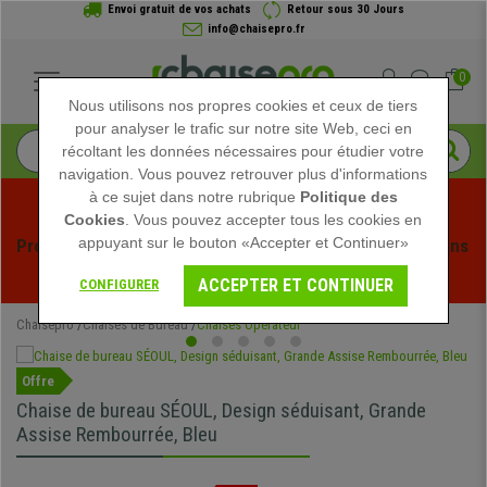
Envoi gratuit de vos achats
Retour sous 30 Jours
info@chaisepro.fr
0
Nous utilisons nos propres cookies et ceux de tiers
pour analyser le trafic sur notre site Web, ceci en
récoltant les données nécessaires pour étudier votre
navigation. Vous pouvez retrouver plus d'informations
à ce sujet dans notre rubrique
Politique des
Cookies
. Vous pouvez accepter tous les cookies en
appuyant sur le bouton «Accepter et Continuer»
Profitez des soldes d'été chez Chaisepro ! Des réductions 
exclusives pour une durée limitée - 
Voir l'offre
 -
ACCEPTER ET CONTINUER
CONFIGURER
Chaisepro
Chaises de Bureau
Chaises Opérateur
Offre
Chaise de bureau SÉOUL, Design séduisant, Grande
Assise Rembourrée, Bleu