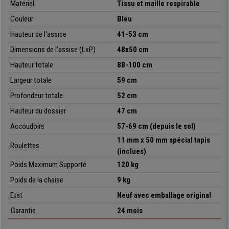
Matériel
Tissu et maille respirable
Couleur
Bleu
Hauteur de l'assise
41-53 cm
Dimensions de l'assise (LxP)
48x50 cm
Hauteur totale
88-100 cm
Largeur totale
59 cm
Profondeur totale
52 cm
Hauteur du dossier
47 cm
Accoudoirs
57-69 cm (depuis le sol)
11 mm x 50 mm spécial tapis
Roulettes
(inclues)
Poids Maximum Supporté
120 kg
Poids de la chaise
9 kg
Etat
Neuf avec emballage original
Garantie
24 mois