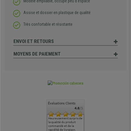
Modèle empilable, occupe peu d'espace
Assise et dossier en plastique de qualité
Très confortable et résistante
ENVOI ET RETOURS
MOYENS DE PAIEMENT
Évaluations Clients
4.8
/5
commande
Entière satisfaction tant
Heureusement surpris de
Siege confortable qui
service cl
 je tenais
sur le produit que sur les
la qualité du produit
correspond à mes
bien qu'a
uipe qui
délais de livraison, et
commandé et de la
attentes et mes besoins.
problème 
en
surtout l'accueil
rapidité de livraison.
J'ai pu comparer avec des
abîmé) tou