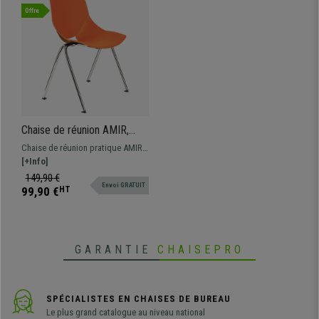
Offre
Chaise de réunion AMIR,
Commode et Pratique,
Chaise de réunion pratique AMIR,
Empilable, Orange
design spectaculaire pour donner
[+Info]
une touche moderne aux salles
149,90 €
Envoi GRATUIT
d'attente de conférences.
99,90 €
HT
Disponible en différentes
couleurs.
GARANTIE
CHAISEPRO
SPÉCIALISTES EN CHAISES DE BUREAU
Le plus grand catalogue au niveau national