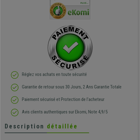
téléphonique compétent
sièges que l'on trouve
oeuvre po
PLUS...
e
et agréable.
dans les grandes surfaces
ce produit
ivement
de l'aménagement et ne
meilleurs 
regrette pas mon achat.
de l'achat
de belle q
Réglez vos achats en toute sécurité
Garantie de retour sous 30 Jours, 2 Ans Garantie Totale
Paiement sécurisé et Protection de l'acheteur
Avis clients authentiques sur Ekomi, Note 4,9/5
Description
détaillée