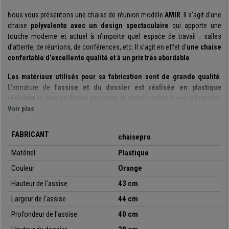
Nous vous présentons une chaise de réunion modèle
AMIR
. Il s’agit d’une
chaise
polyvalente avec un design spectaculaire
qui apporte une
touche moderne et actuel à n’importe quel espace de travail : salles
d’attente, de réunions, de conférences, etc. Il s’agit en effet d’
une chaise
confortable d’excellente qualité et à un prix très abordable
.
Les matériaux utilisés pour sa fabrication sont de grande qualité
.
L’armature de l’
assise et du dossier est réalisée en plastique
résistant
et avec un design apportant un grand confort à ses utilisateurs.
Sa
Voir plus
structure est construite à l’aide un cadre avec des tubes en acier
et les 4 pieds chromés
. Elles sont parfaites pour offrir à vos clients ou
invités une assise robuste, confortable et de qualité.
FABRICANT
chaisepro
Il s’agit d’un modèle très pratique et polyvalent
: vous pouvez les
Matériel
Plastique
utiliser lors des réunions, avec des clients, dans les salles d’attente, de
Couleur
Orange
réceptions les bureaux, conférence ou évènements, etc. De plus, il est
disponible dans différentes couleurs
, pour que vous puissiez choisir
Hauteur de l'assise
43 cm
celle qui s’adapte le mieux à vos besoins ou envies.
Largeur de l'assise
44 cm
Soulignons également qu’il s’agit d’un
modèle empilable
qui
est livré
Profondeur de l'assise
40 cm
monté dans sa totalité
. Cette magnifique chaise de réunion associe