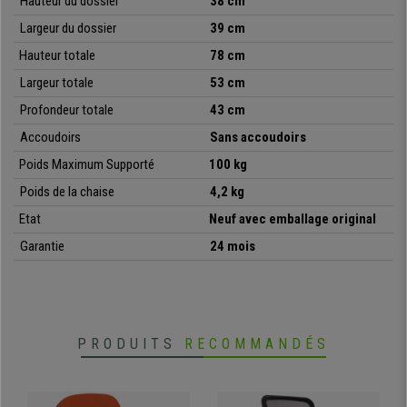
Hauteur du dossier
38 cm
design, qualité, confort et polyvalence à un prix irrésistible
,
seulement disponible chez chaisedebureau.
Largeur du dossier
39 cm
Hauteur
totale
78 cm
•
Idéale pour salles de conférences
• Structure de l’assise et du dossier commode
Largeur
totale
53 cm
•
Très résistante: cadre en acier avec piétement chromé
Profondeur
totale
43 cm
• Très pratique et polyvalente
Accoudoirs
Sans accoudoirs
Poids Maximum Supporté
100 kg
Poids de la chaise
4,2 kg
Etat
Neuf avec emballage original
Garantie
24 mois
PRODUITS
RECOMMANDÉS