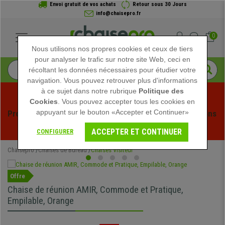
Envoi gratuit de vos achats
Retour sous 30 Jours
info@chaisepro.fr
0
Nous utilisons nos propres cookies et ceux de tiers
pour analyser le trafic sur notre site Web, ceci en
récoltant les données nécessaires pour étudier votre
navigation. Vous pouvez retrouver plus d'informations
à ce sujet dans notre rubrique
Politique des
Cookies
. Vous pouvez accepter tous les cookies en
appuyant sur le bouton «Accepter et Continuer»
Profitez des soldes d'été chez Chaisepro ! Des réductions 
exclusives pour une durée limitée - 
Voir l'offre
 -
ACCEPTER ET CONTINUER
CONFIGURER
Chaisepro
Chaises de Bureau
Chaises Visiteur
Offre
Chaise de réunion AMIR, Commode et Pratique,
Empilable, Orange