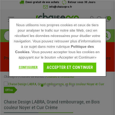
Envoi gratuit de vos achats
Retour sous 30 Jours
info@chaisepro.fr
0
Nous utilisons nos propres cookies et ceux de tiers
pour analyser le trafic sur notre site Web, ceci en
récoltant les données nécessaires pour étudier votre
navigation. Vous pouvez retrouver plus d'informations
à ce sujet dans notre rubrique
Politique des
Cookies
. Vous pouvez accepter tous les cookies en
appuyant sur le bouton «Accepter et Continuer»
Profitez des soldes d'été chez Chaisepro ! Des réductions 
exclusives pour une durée limitée - 
Voir l'offre
 -
ACCEPTER ET CONTINUER
CONFIGURER
Chaisepro
Chaises de Bureau
Chaises d'Ordinateur
Offre
Chaise Design LABRA, Grand rembourrage, en Bois
couleur Noyer et Cuir Crème