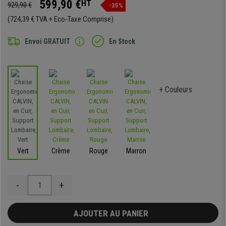
599,90 €
HT
929,90 €
-35%
(724,39 € TVA + Eco-Taxe Comprise)
Envoi GRATUIT
En Stock
+ Couleurs
Vert
Crème
Rouge
Marron
-
+
AJOUTER AU PANIER