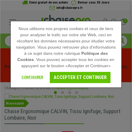
Envoi gratuit de vos achats
Retour sous 30 Jours
info@chaisepro.fr
0
Nous utilisons nos propres cookies et ceux de tiers
pour analyser le trafic sur notre site Web, ceci en
récoltant les données nécessaires pour étudier votre
navigation. Vous pouvez retrouver plus d'informations
à ce sujet dans notre rubrique
Politique des
Cookies
. Vous pouvez accepter tous les cookies en
appuyant sur le bouton «Accepter et Continuer»
Profitez des soldes d'été chez Chaisepro ! Des réductions 
exclusives pour une durée limitée - 
Voir l'offre
 -
ACCEPTER ET CONTINUER
CONFIGURER
Chaisepro
Chaises de Bureau
Chaises Ergonomiques
Nouveauté
Chaise Ergonomique CALVIN, Tissu Ignifuge, Support
Lombaire, Noir