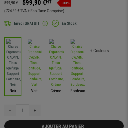
599,90 €
HT
899,90 €
-33%
(724,39 € TVA + Eco-Taxe Comprise)
Envoi GRATUIT
En Stock
+ Couleurs
Noir
Vert
Crème
Bordeaux
-
+
AJOUTER AU PANIER