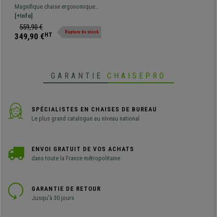
Totalement Ajustable,
Magnifique chaise ergonomique
Support Lombaire, Gris
totalement ajustable, confortable
[+Info]
et très résistante. Idéal pour une
559,90 €
Rupture de stock
utilisation intensive.
349,90 €
HT
GARANTIE
CHAISEPRO
SPÉCIALISTES EN CHAISES DE BUREAU
Le plus grand catalogue au niveau national
ENVOI GRATUIT DE VOS ACHATS
dans toute la France métropolitaine
GARANTIE DE RETOUR
Jusqu'à 30 jours