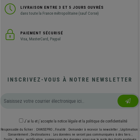
LIVRAISON ENTRE 3 ET 5 JOURS OUVRÉS
dans toute la France métropolitaine (sauf Corse)
PAIEMENT SÉCURISÉ
Visa, MasterCard, Paypal
INSCRIVEZ-VOUS À NOTRE NEWSLETTER
J´ai lu et j´accepte
la notice légale
et
la politique de confidentialité
Responsable du fichier : CHAISEPRO ; Finalité : Demander à recevoir la newsletter ; Légitimation :
Consentement ; Destinataires : Les données ne seront pas communiquées à des tiers ;
Droits : Accès, rectification, suppression des données ainsi que le reste des droits expliqués