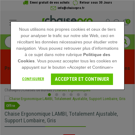
Envoi gratuit de vos achats
Retour sous 30 Jours
info@chaisepro.fr
0
Nous utilisons nos propres cookies et ceux de tiers
pour analyser le trafic sur notre site Web, ceci en
récoltant les données nécessaires pour étudier votre
navigation. Vous pouvez retrouver plus d'informations
à ce sujet dans notre rubrique
Politique des
Cookies
. Vous pouvez accepter tous les cookies en
appuyant sur le bouton «Accepter et Continuer»
Profitez des soldes d'été chez Chaisepro ! Des réductions 
exclusives pour une durée limitée - 
Voir l'offre
 -
ACCEPTER ET CONTINUER
CONFIGURER
Chaisepro
Chaises de Bureau
Chaises Ergonomiques
Offre
Chaise Ergonomique LAMBI, Totalement Ajustable,
Support Lombaire, Gris