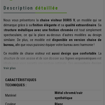
Description
détaillée
Nous vous présentons la
chaise visiteur DORIS V
, un modèle qui se
démarque grâce à sa
finition élégante
et sa
qualité extraordinaire
. Sa
s
tructure métallique avec une finition chromée
est tout simplement
spectaculaire, ce qui la place au-dessus d’autres modèles au design
similaire. De plus, ce modèle est
disponible en version chaise de
bureau,
afin que vous puissiez équiper votre bureau avec harmonie !
Ce modèle de chaise visiteur est
aussi design que confortable
. La
structure de son assise et de son dossier aux
lignes ergonomiques
est
idéale pour vous garantir une posture optimale. Ses
accoudoirs design
ajoutent un plus en termes de
Voir plus
confort,
ce qui est un point important pour
une chaise visiteur.
CARACTÉRISTIQUES
Sa
structure en métal chromé
saura faire la différence : elle ajoute en
TECHNIQUES :
effet une
touche d'élégance et de sophistication
, rendant ce modèle
idéal pour
meubler un bureau, une salle de réunion
, ou bien de
Métal chromé/cuir
Matériel
conférence. La
résistance
et la
solidité
sont également des facteurs à
synthétique
prendre en compte : nous avons affaire à une chaise conçue pour durer
Couleur
Blanc