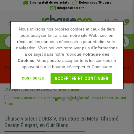
Envoi gratuit de vos achats
Retour sous 30 Jours
info@chaisepro.fr
0
Nous utilisons nos propres cookies et ceux de tiers
pour analyser le trafic sur notre site Web, ceci en
récoltant les données nécessaires pour étudier votre
navigation. Vous pouvez retrouver plus d'informations
à ce sujet dans notre rubrique
Politique des
Cookies
. Vous pouvez accepter tous les cookies en
appuyant sur le bouton «Accepter et Continuer»
Profitez des soldes d'été chez Chaisepro ! Des réductions 
exclusives pour une durée limitée - 
Voir l'offre
 -
ACCEPTER ET CONTINUER
CONFIGURER
Chaisepro
Chaises de Bureau
Chaises Visiteur
Chaise visiteur DORIS V, Structure en Métal Chromé,
Design Élégant, en Cuir Blanc