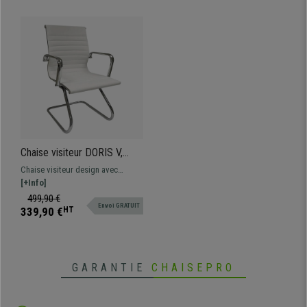
Chaise visiteur DORIS V,
Structure en Métal Chromé,
Chaise visiteur design avec
Design Élégant, en Cuir
structure en métal chromé et
[+Info]
Blanc
revêtement en cuir synthétique de
499,90 €
Envoi GRATUIT
grande qualité.
339,90 €
HT
GARANTIE
CHAISEPRO