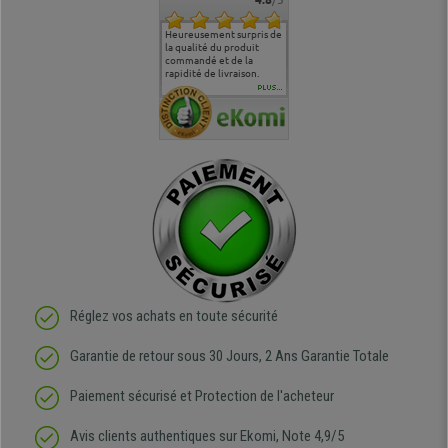
commande
Entière satisfaction tant
Heureusement surpris de
Siege confortable qui
service cl
 je tenais
sur le produit que sur les
la qualité du produit
correspond à mes
bien qu'a
uipe qui
délais de livraison, et
commandé et de la
attentes et mes besoins.
problème 
en
surtout l'accueil
rapidité de livraison.
J'ai pu comparer avec des
abîmé) tou
téléphonique compétent
sièges que l'on trouve
oeuvre po
PLUS...
e
et agréable.
dans les grandes surfaces
ce produit
ivement
de l'aménagement et ne
meilleurs 
regrette pas mon achat.
de l'achat
de belle q
Réglez vos achats en toute sécurité
Garantie de retour sous 30 Jours, 2 Ans Garantie Totale
Paiement sécurisé et Protection de l'acheteur
Avis clients authentiques sur Ekomi, Note 4,9/5