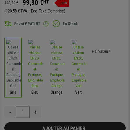
99,90 €
HT
149,90 €
-33%
(120,58 € TVA + Eco-Taxe Comprise)
Envoi GRATUIT
En Stock
+ Couleurs
Gris
Bleu
Orange
Vert
-
+
AJOUTER AU PANIER