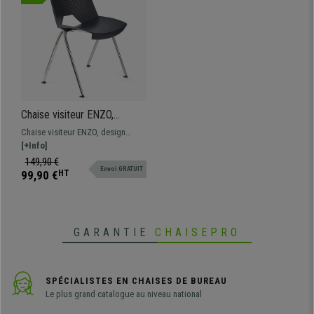
Chaise visiteur ENZO,
Commode et Pratique,
Chaise visiteur ENZO, design
Empilable, Gris
spectaculaire pour donner une
[+Info]
touche moderne aux salles
149,90 €
Envoi GRATUIT
d'attente de conférences.
99,90 €
HT
Disponible en différentes
couleurs.
GARANTIE
CHAISEPRO
SPÉCIALISTES EN CHAISES DE BUREAU
Le plus grand catalogue au niveau national