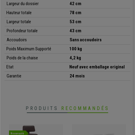
design, qualité, confort et polyvalence à un prix irrésistible
,
Largeur du dossier
42 cm
seulement disponible chez chaisedebureau.fr.
Hauteur
totale
78 cm
•
Idéale pour salles de conférences
Largeur totale
53 cm
• Structure de l’assise et du dossier commode
Profondeur
totale
43 cm
•
Très résistante: cadre en acier avec piétement chromé
• Très pratique et polyvalente
Accoudoirs
Sans accoudoirs
Poids Maximum Supporté
100 kg
Poids de la chaise
4,2 kg
Etat
Neuf avec emballage original
Garantie
24 mois
PRODUITS
RECOMMANDÉS
Nouveauté