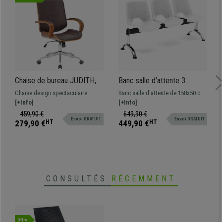
Chaise de bureau JUDITH,
Banc salle d'attente 3
Grand rembourrage, Design
sièges ENZO, Structure en
Chaise design spectaculaire
Banc salle d'attente de 158x50 cm
élégant en Bois et cuir,
Métal, Plastique Blanc
JUDITH avec revêtement en bois
[+Info]
avec structure en métal et assises
[+Info]
Marron
et cuir synthétique de grande
design en plastique. Très résistant
459,90 €
649,90 €
Envoi GRATUIT
Envoi GRATUIT
qualité disponible en différentes
et pratique. Disponible en
279,90 €
HT
449,90 €
HT
couleurs.
plusieurs couleurs
CONSULTÉS
RÉCEMMENT
Offre