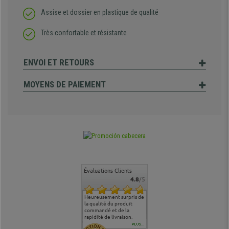
Assise et dossier en plastique de qualité
Très confortable et résistante
ENVOI ET RETOURS
MOYENS DE PAIEMENT
Évaluations Clients
4.8
/5
commande
Entière satisfaction tant
Heureusement surpris de
Siege confortable qui
service cl
 je tenais
sur le produit que sur les
la qualité du produit
correspond à mes
bien qu'a
uipe qui
délais de livraison, et
commandé et de la
attentes et mes besoins.
problème 
en
surtout l'accueil
rapidité de livraison.
J'ai pu comparer avec des
abîmé) tou
téléphonique compétent
sièges que l'on trouve
oeuvre po
PLUS...