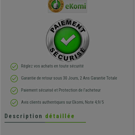
e
et agréable.
dans les grandes surfaces
ce produit
ivement
de l'aménagement et ne
meilleurs 
regrette pas mon achat.
de l'achat
de belle q
Réglez vos achats en toute sécurité
Garantie de retour sous 30 Jours, 2 Ans Garantie Totale
Paiement sécurisé et Protection de l'acheteur
Avis clients authentiques sur Ekomi, Note 4,9/5
Description
détaillée