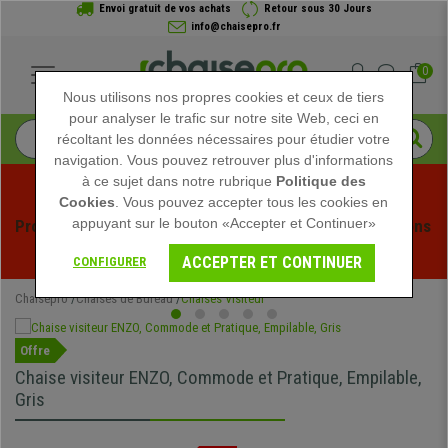
Envoi gratuit de vos achats
Retour sous 30 Jours
info@chaisepro.fr
0
Nous utilisons nos propres cookies et ceux de tiers
pour analyser le trafic sur notre site Web, ceci en
récoltant les données nécessaires pour étudier votre
navigation. Vous pouvez retrouver plus d'informations
à ce sujet dans notre rubrique
Politique des
Cookies
. Vous pouvez accepter tous les cookies en
appuyant sur le bouton «Accepter et Continuer»
Profitez des soldes d'été chez Chaisepro ! Des réductions 
exclusives pour une durée limitée - 
Voir l'offre
 -
ACCEPTER ET CONTINUER
CONFIGURER
Chaisepro
Chaises de Bureau
Chaises Visiteur
Offre
Chaise visiteur ENZO, Commode et Pratique, Empilable,
Gris