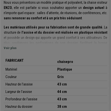
Nous vous présentons un modèle pratique et polyvalent, la chaise visiteur
ENZO
, elle est parfaite si vous souhaitez apporter un
design actuel
à
n’importe quel espace : salles d’attente, de réunions, de conférences, etc.
sans renoncer au confort et à un prix très séduisant
.
Les matériaux utilisés pour sa fabrication sont de grande qualité.
La
structure de
l’assise et du dossier est réalisée en plastique résistant
et possède un design qui apporte un grand confort à ses utilisateurs. De
plus, soulignons les perforations de son dossier, facilitant la bonne
circulation de l’air. Sa
Voir plus
structure est construite à l’aide un cadre avec
des tubes en acier et les 4 pieds chromés
. Elles sont parfaites pour
offrir à vos clients ou invités une assise robuste, confortable et de
FABRICANT
chaisepro
qualité.
Matériel
Plastique
Il s’agit d’un modèle très pratique et polyvalent
: vous pouvez les
Couleur
Gris
utiliser lors des réunions, avec des clients, dans les salles d’attente, de
réceptions, les bureaux, conférences ou évènements, etc. De plus, il est
Hauteur de l'assise
43 cm
disponible dans différentes couleurs
, pour que vous puissiez choisir
Largeur de l'assise
44 cm
celle qui s’adapte le mieux à vos besoins ou envies.
Profondeur de l'assise
43 cm
Soulignons également qu’il s’agit d’un
modèle empilable
qui est
livré
Hauteur
du dossier
38 cm
monté dans sa totalité.
Cette magnifique chaise de réunion associe