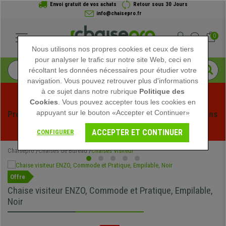
Envoi gratuit de vos achats
Retour sous 30 Jours
info@chaisepro.fr
0
Nous utilisons nos propres cookies et ceux de tiers
pour analyser le trafic sur notre site Web, ceci en
récoltant les données nécessaires pour étudier votre
navigation. Vous pouvez retrouver plus d'informations
à ce sujet dans notre rubrique
Politique des
Cookies
. Vous pouvez accepter tous les cookies en
appuyant sur le bouton «Accepter et Continuer»
Profitez des soldes d'été chez Chaisepro ! Des réductions 
exclusives pour une durée limitée - 
Voir l'offre
 -
ACCEPTER ET CONTINUER
CONFIGURER
Chaisepro
Chaises de Bureau
Chaises Visiteur
Offre
Chaise visiteur ENZO, Commode et Pratique, Empilable,
Noir