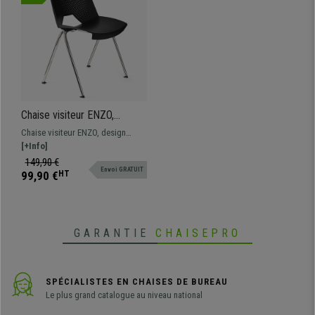
Chaise visiteur ENZO,
Commode et Pratique,
Chaise visiteur ENZO, design
Empilable, Noir
spectaculaire pour donner une
[+Info]
touche moderne aux salles
149,90 €
Envoi GRATUIT
d'attente de conférences.
99,90 €
HT
Disponible en différentes
couleurs.
GARANTIE
CHAISEPRO
SPÉCIALISTES EN CHAISES DE BUREAU
Le plus grand catalogue au niveau national