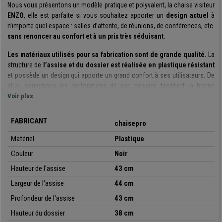
Nous vous présentons un modèle pratique et polyvalent, la chaise visiteur
ENZO
, elle est parfaite si vous souhaitez apporter un
design actuel
à
n’importe quel espace : salles d’attente, de réunions, de conférences, etc.
sans renoncer au confort et à un prix très séduisant
.
Les matériaux utilisés pour sa fabrication sont de grande qualité.
La
structure de
l’assise et du dossier est réalisée en plastique résistant
et possède un design qui apporte un grand confort à ses utilisateurs. De
plus, soulignons les perforations de son dossier, facilitant la bonne
circulation de l’air. Sa
Voir plus
structure est construite à l’aide un cadre avec
des tubes en acier et les 4 pieds chromés
. Elles sont parfaites pour
offrir à vos clients ou invités une assise robuste, confortable et de
FABRICANT
chaisepro
qualité.
Matériel
Plastique
Il s’agit d’un modèle très pratique et polyvalent
: vous pouvez les
Couleur
Noir
utiliser lors des réunions, avec des clients, dans les salles d’attente, de
réceptions, les bureaux, conférences ou évènements, etc. De plus, il est
Hauteur de l'assise
43 cm
disponible dans différentes couleurs
, pour que vous puissiez choisir
Largeur de l'assise
44 cm
celle qui s’adapte le mieux à vos besoins ou envies.
Profondeur de l'assise
43 cm
Soulignons également qu’il s’agit d’un
modèle empilable
qui est
livré
Hauteur
du dossier
38 cm
monté dans sa totalité.
Cette magnifique chaise de réunion associe