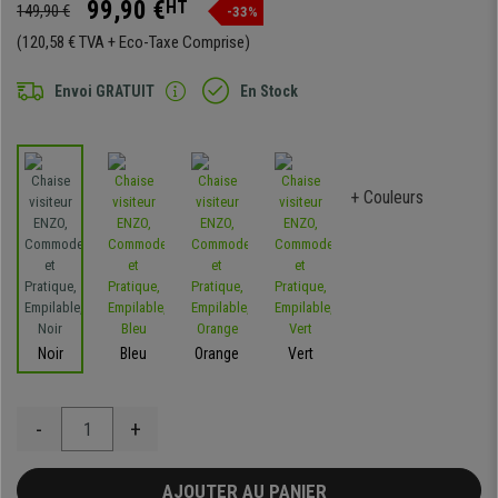
99,90 €
HT
149,90 €
-33%
(120,58 € TVA + Eco-Taxe Comprise)
Envoi GRATUIT
En Stock
+ Couleurs
Noir
Bleu
Orange
Vert
-
+
AJOUTER AU PANIER