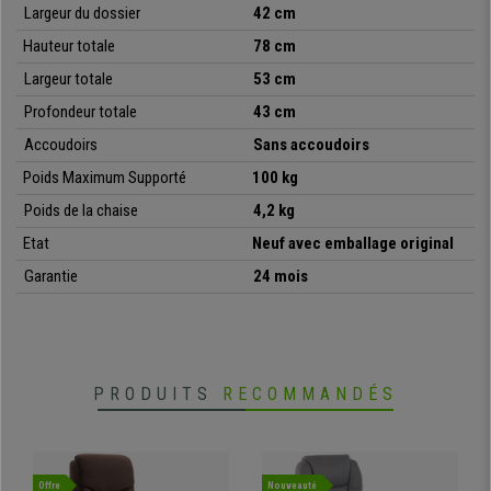
design, qualité, confort et polyvalence à un prix irrésistible
,
Largeur du dossier
42 cm
seulement disponible chez chaisedebureau.fr.
Hauteur
totale
78 cm
•
Idéale pour salles de conférences
Largeur totale
53 cm
• Structure de l’assise et du dossier commode
Profondeur
totale
43 cm
•
Très résistante: cadre en acier avec piétement chromé
• Très pratique et polyvalente
Accoudoirs
Sans accoudoirs
Poids Maximum Supporté
100 kg
Poids de la chaise
4,2 kg
Etat
Neuf avec emballage original
Garantie
24 mois
PRODUITS
RECOMMANDÉS
Offre
Nouveauté