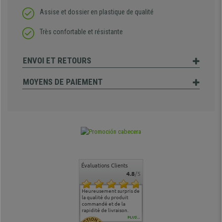
Assise et dossier en plastique de qualité
Très confortable et résistante
ENVOI ET RETOURS
MOYENS DE PAIEMENT
Évaluations Clients
4.8
/5
commande
Entière satisfaction tant
Heureusement surpris de
Siege confortable qui
service cl
 je tenais
sur le produit que sur les
la qualité du produit
correspond à mes
bien qu'a
uipe qui
délais de livraison, et
commandé et de la
attentes et mes besoins.
problème 
en
surtout l'accueil
rapidité de livraison.
J'ai pu comparer avec des
abîmé) tou
téléphonique compétent
sièges que l'on trouve
oeuvre po
PLUS...