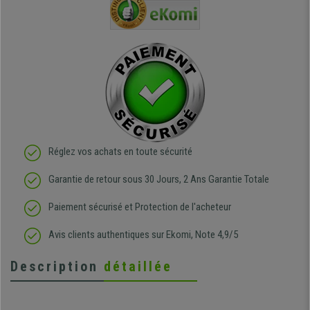
e
et agréable.
dans les grandes surfaces
ce produit
ivement
de l'aménagement et ne
meilleurs 
regrette pas mon achat.
de l'achat
de belle q
Réglez vos achats en toute sécurité
Garantie de retour sous 30 Jours, 2 Ans Garantie Totale
Paiement sécurisé et Protection de l'acheteur
Avis clients authentiques sur Ekomi, Note 4,9/5
Description
détaillée