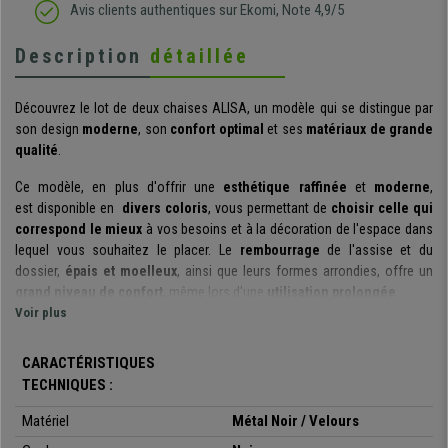
Avis clients authentiques sur Ekomi, Note 4,9/5
Description
détaillée
Découvrez le lot de deux chaises ALISA, un
modèle qui
se distingue par
son
design
moderne
,
son
confort
optimal
et ses
matériaux de grande
qualité
.
Ce modèle, en plus d'offrir une
esthétique raffinée
et
moderne
,
est
disponible en
divers coloris
, vous permettant de
choisir celle qui
correspond le mieux
à vos besoins et à la décoration de l'espace dans
lequel vous souhaitez le placer.
Le
rembourrage
de l'assise et du
dossier,
épais et moelleux
, ainsi que leurs formes arrondies, offre un
grand niveau de confort
, même lors d'une
utilisation prolongée
.
Voir plus
Enfin, il convient de souligner la
qualité des matériaux
utilisés
pour sa
fabrication.
Tout d'abord, la
structure en métal noir
garantit
la
stabilité
et
CARACTÉRISTIQUES
la
robustesse
de la chaise, supportant
jusqu'à 120 kg
. Ensuite, le
TECHNIQUES :
rembourrage, déjà mentionné, est revêtu
d'un
velours de haute qualité
,
doux
et
agréable au toucher
.
Matériel
Métal Noir / Velours