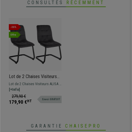
CONSULTÉS
RÉCEMMENT
-36%
Offre
Lot de 2 Chaises Visiteurs
ALISA, Rembourrage Épais,
Lot de 2 Chaises Visiteurs ALISA :
Structure Métallique, en
Design moderne disponible en
[+Info]
Velours, Noir
plusieurs couleurs.
279,90 €
Envoi GRATUIT
179,90 €
HT
GARANTIE
CHAISEPRO