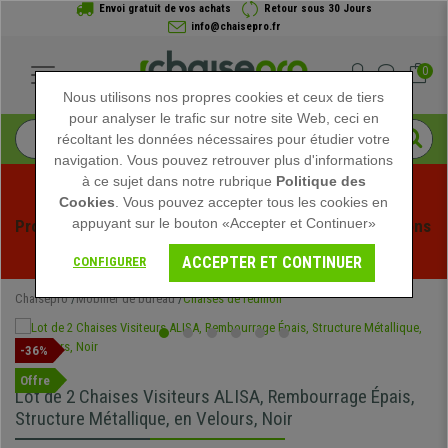
Envoi gratuit de vos achats
Retour sous 30 Jours
info@chaisepro.fr
0
Nous utilisons nos propres cookies et ceux de tiers
pour analyser le trafic sur notre site Web, ceci en
récoltant les données nécessaires pour étudier votre
navigation. Vous pouvez retrouver plus d'informations
à ce sujet dans notre rubrique
Politique des
Cookies
. Vous pouvez accepter tous les cookies en
appuyant sur le bouton «Accepter et Continuer»
Profitez des soldes d'été chez Chaisepro ! Des réductions 
exclusives pour une durée limitée - 
Voir l'offre
 -
ACCEPTER ET CONTINUER
CONFIGURER
Chaisepro
Mobilier de bureau
Chaises de réunion
-36%
Offre
Lot de 2 Chaises Visiteurs ALISA, Rembourrage Épais,
Structure Métallique, en Velours, Noir