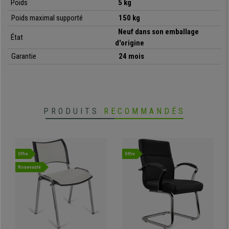
• Rembourrage épais de l'assise et du dossier
Poids
5 kg
•
Accoudoirs intégrés rembourrés
Poids maximal supporté
150 kg
• Grand confort et design ergonomique
Neuf dans son emballage
État
d'origine
Garantie
24 mois
PRODUITS
RECOMMANDÉS
Offre
Offre
Nouveauté