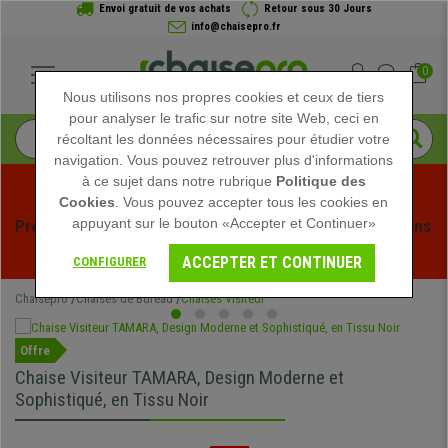
Envoi gratuit de vos achats
Retour sous 30 Jours
info@chaisepro.fr
0
Nous utilisons nos propres cookies et ceux de tiers
pour analyser le trafic sur notre site Web, ceci en
récoltant les données nécessaires pour étudier votre
navigation. Vous pouvez retrouver plus d'informations
à ce sujet dans notre rubrique
Politique des
Cookies
. Vous pouvez accepter tous les cookies en
appuyant sur le bouton «Accepter et Continuer»
Profitez des soldes d'été chez Chaisepro ! Des réductions 
exclusives pour une durée limitée - 
Voir l'offre
 -
ACCEPTER ET CONTINUER
CONFIGURER
Chaisepro
Chaises de Bureau
Chaises Visiteur
Offre
Chaise Visiteur TAMARA, Design Moderne et
Sophistiqué, en Tissu Noir