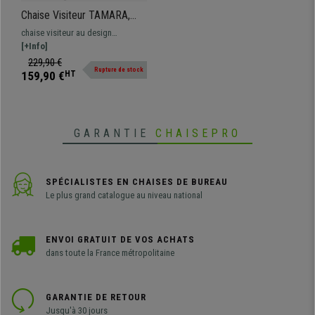
Chaise Visiteur TAMARA,
Design Moderne et
chaise visiteur au design
Sophistiqué, en Tissu Noir
moderne, revêtement en tissu.
[+Info]
Fonctionnelle et moderne.
229,90 €
Rupture de stock
159,90 €
HT
GARANTIE
CHAISEPRO
SPÉCIALISTES EN CHAISES DE BUREAU
Le plus grand catalogue au niveau national
ENVOI GRATUIT DE VOS ACHATS
dans toute la France métropolitaine
GARANTIE DE RETOUR
Jusqu'à 30 jours