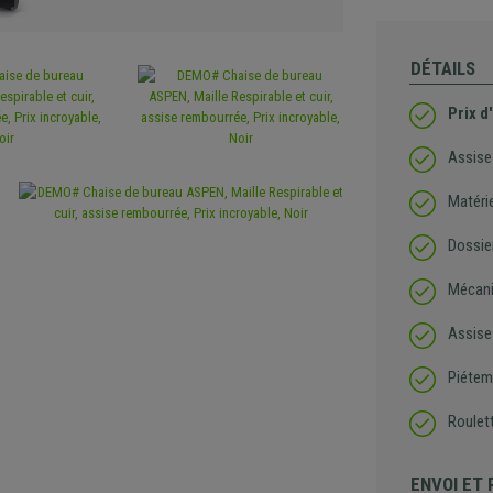
DÉTAILS
Prix d
Assise 
Matérie
Dossie
Mécani
Assise
Piétem
Roulet
ENVOI ET