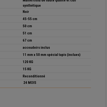
Maille/tissu de haute qualité et cuir
synthétique
Noir
45-55 cm
50 cm
51 cm
67 cm
accoudoirs inclus
11 mm x 50 mm spécial tapis (inclues)
120 KG
15 KG
Reconditionné
24 MOIS