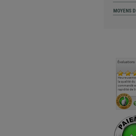
MOYENS D
Évaluations 
Ma deuxième commande
Entière satisfaction tant
Heureusemen
chez chaisepro, je tenais
sur le produit que sur les
la qualité du
à féliciter l'équipe qui
délais de livraison, et
commandé et
m'a toujours bien
surtout l'accueil
rapidité de li
conseillé, très
téléphonique compétent
aimablement je
et agréable.
recommande vivement