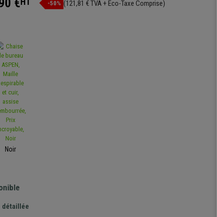
90 €
HT
(121,81 € TVA + Eco-Taxe Comprise)
-50%
Noir
onible
 détaillée