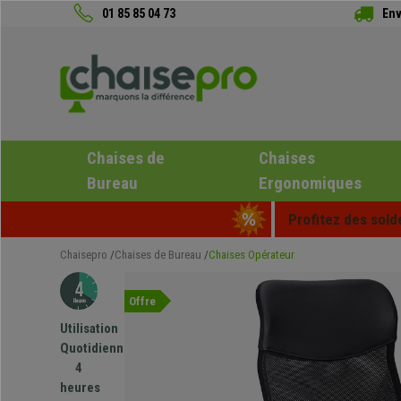
01 85 85 04 73
Env
Chaises de
Chaises
Bureau
Ergonomiques
Profitez des sold
Chaisepro
Chaises de Bureau
Chaises Opérateur
Offre
Utilisation
Quotidienne
4
heures