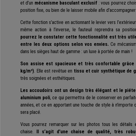
et d’un
mécanisme basculant exclusif
: vous pourrez chois
position fixe, ou bien de le laisser mobile afin d'accompagn
Cette fonction s'active en actionnant le levier vers l’extérieu
même action à l’inverse, le fauteuil reprendra sa positi
pourrez le constater cette fonctionnalité est très util
entre les deux options selon vos envies.
Ce mécanisme
dans les sièges haut de gamme : un luxe à portée de main !
Son assise est spacieuse et très confortable grâce
kg/m³)
. Elle est revêtue en
tissu et cuir synthétique de 
très soignées et esthétiques.
Les accoudoirs ont un design très élégant et le piét
aluminium poli
, ce qui permettra de le conserver en parfai
années, et ce en apportant une touche de style à n'importe q
sera placé.
Vous pourrez remarquer sur les photos tous les détails e
chaise.
Il s’agit d’une chaise de qualité, très rob