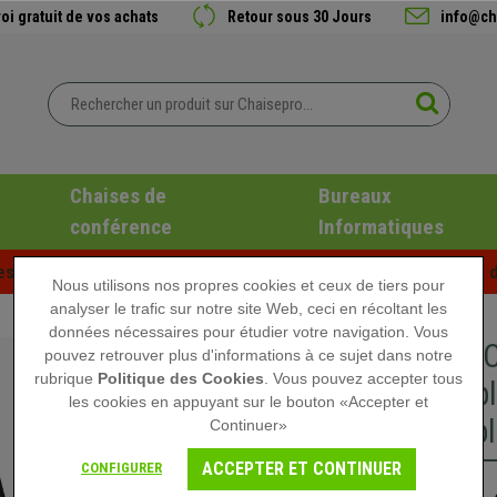
oi gratuit de vos achats
Retour sous 30 Jours
info@ch
Chaises de
Bureaux
conférence
Informatiques
es d'été chez Chaisepro ! Des réductions exclusives pour une d
Nous utilisons nos propres cookies et ceux de tiers pour
analyser le trafic sur notre site Web, ceci en récoltant les
données nécessaires pour étudier votre navigation. Vous
DEMO# Ch
pouvez retrouver plus d'informations à ce sujet dans notre
rubrique
Politique des Cookies
. Vous pouvez accepter tous
Respirabl
les cookies en appuyant sur le bouton «Accepter et
incroyabl
Continuer»
ACCEPTER ET CONTINUER
CONFIGURER