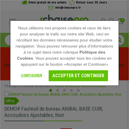
Envoi gratuit de vos achats
Retour sous 30 Jours
info@chaisepro.fr
0
Nous utilisons nos propres cookies et ceux de tiers
pour analyser le trafic sur notre site Web, ceci en
récoltant les données nécessaires pour étudier votre
navigation. Vous pouvez retrouver plus d'informations
à ce sujet dans notre rubrique
Politique des
Cookies
. Vous pouvez accepter tous les cookies en
appuyant sur le bouton «Accepter et Continuer»
Profitez des soldes d'été chez Chaisepro ! Des réductions 
exclusives pour une durée limitée - 
Voir l'offre
 -
ACCEPTER ET CONTINUER
CONFIGURER
Chaisepro
Chaises de Bureau
Chaises de Bureau Reconditionnées
Offre
DEMO# Fauteuil de bureau ANIBAL BASE CUIR,
Accoudoirs Ajustables, Noir