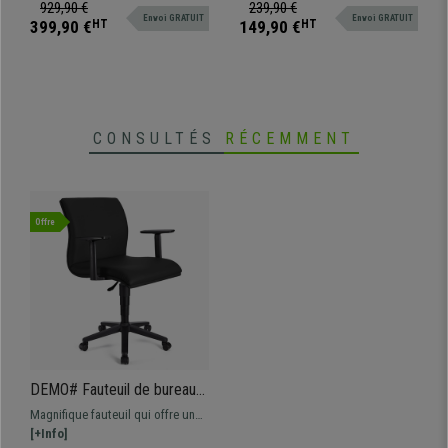
Support Lombaire, en Cuir,
Confortable et Décorative,
ajustable, support lombaire et
un soutien lombaire, un
929,90 €
239,90 €
Marron
Noir
Envoi GRATUIT
Envoi GRATUIT
accoudoirs réglables en hauteur.
mécanisme synchrone et des
399,90 €
HT
149,90 €
HT
accoudoirs ajustables.
CONSULTÉS
RÉCEMMENT
Offre
DEMO# Fauteuil de bureau
ANIBAL BASE CUIR,
Magnifique fauteuil qui offre un
Accoudoirs Ajustables, Noir
grand confort au quotidien à un
[+Info]