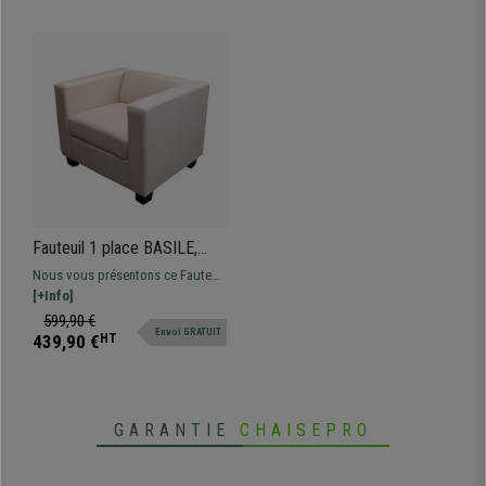
Fauteuil 1 place BASILE,
Design Elégant, Grand
Nous vous présentons ce Fauteuil
Confort, en Cuir, Crème
élégant 1 place modèle BASILE.
[+Info]
Son design exclusif, aux lignes
599,90 €
Envoi GRATUIT
fluides apporte une touche de
439,90 €
HT
distinction et apportera une
touche très spéciale à votre
espace. Design, qualité et style au
meilleur prix!
GARANTIE
CHAISEPRO