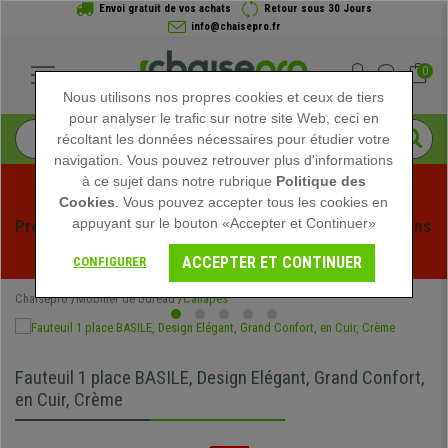
Envoi gratuit de vos achats
Retour sous 30 Jours
info@chaisepro.fr
0
Nous utilisons nos propres cookies et ceux de tiers
pour analyser le trafic sur notre site Web, ceci en
récoltant les données nécessaires pour étudier votre
navigation. Vous pouvez retrouver plus d'informations
à ce sujet dans notre rubrique
Politique des
Cookies
. Vous pouvez accepter tous les cookies en
appuyant sur le bouton «Accepter et Continuer»
Profitez des soldes d'été chez Chaisepro ! Des réductions 
exclusives pour une durée limitée - 
Voir l'offre
 -
ACCEPTER ET CONTINUER
CONFIGURER
Chaisepro
Mobilier de bureau
Canapés
Fauteuil 1 place BASILE, Design Elégant, Grand Confort,
en Cuir, Crème