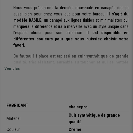
Nous vous présentons la dernière nouveauté en canapés design
aussi bien pour chez vous que pour votre bureau.
Il s'agit du
modèle BASILE,
un canapé aux lignes fluides et minimalistes qui
marquera la différence et ira à merveille avec un style unique dans
l'espace choisi pour son utilisation.
Il est disponible en
différentes couleurs pour que vous puissiez choisir votre
favori.
Ce fauteuil 1 place est tapissé en cuir synthétique de grande
qualité, très résistant, agréable au toucher et qui se nettoie
Voir plus
très facilement.
De plus, son rembourrage épais le rend très
confortable, idéal pour passer de nombreuses heures assis
confortablement.
Comme vous pourrez l'observer sur les photos,
il s'agit d'un
modèle avec un design exclusif et unique.
Dans chacun de ses
détails, nous retrouvons un style et une qualité inégalable.
FABRICANT
chaisepro
Cuir synthétique de grande
Ce modèle BASILE est le modèle idéal aussi pour votre salon
Matériel
qualité
chez vous que pour votre bureau, une réception, bars, etc.
et
apporte une touche distinguée et élégante qui en surprendra plus
Couleur
Crème