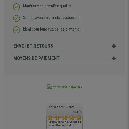
Matériaux de première qualité
Stable, avec de grands accoudoirs
Idéal pour bureaux, salles d'attente...
ENVOI ET RETOURS
MOYENS DE PAIEMENT
Évaluations Clients
4.8
/5
commande
Entière satisfaction tant
Heureusement surpris de
Siege confortable qui
service cl
 je tenais
sur le produit que sur les
la qualité du produit
correspond à mes
bien qu'a