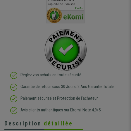
uipe qui
délais de livraison, et
commandé et de la
attentes et mes besoins.
problème 
en
surtout l'accueil
rapidité de livraison.
J'ai pu comparer avec des
abîmé) tou
téléphonique compétent
sièges que l'on trouve
oeuvre po
PLUS...
e
et agréable.
dans les grandes surfaces
ce produit
ivement
de l'aménagement et ne
meilleurs 
regrette pas mon achat.
de l'achat
de belle q
Réglez vos achats en toute sécurité
Garantie de retour sous 30 Jours, 2 Ans Garantie Totale
Paiement sécurisé et Protection de l'acheteur
Avis clients authentiques sur Ekomi, Note 4,9/5
Description
détaillée