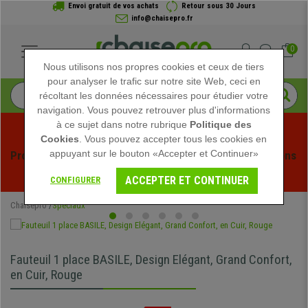
Envoi gratuit de vos achats
Retour sous 30 Jours
info@chaisepro.fr
0
Nous utilisons nos propres cookies et ceux de tiers
pour analyser le trafic sur notre site Web, ceci en
récoltant les données nécessaires pour étudier votre
navigation. Vous pouvez retrouver plus d'informations
à ce sujet dans notre rubrique
Politique des
Cookies
. Vous pouvez accepter tous les cookies en
appuyant sur le bouton «Accepter et Continuer»
Profitez des soldes d'été chez Chaisepro ! Des réductions 
exclusives pour une durée limitée - 
Voir l'offre
 -
ACCEPTER ET CONTINUER
CONFIGURER
Chaisepro
Spéciaux
Fauteuil 1 place BASILE, Design Elégant, Grand Confort,
en Cuir, Rouge