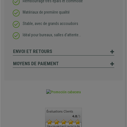
Rembourrage très épais et commode
Matériaux de première qualité
Stable, avec de grands accoudoirs
Idéal pour bureaux, salles d'attente...
ENVOI ET RETOURS
MOYENS DE PAIEMENT
Évaluations Clients
4.8
/5
commande
Entière satisfaction tant
Heureusement surpris de
Siege confortable qui
service cl