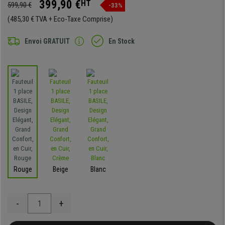
399,90 €
HT
599,90 €
-33%
(485,30 € TVA + Eco-Taxe Comprise)
Envoi GRATUIT
En Stock
Rouge
Beige
Blanc
-
+