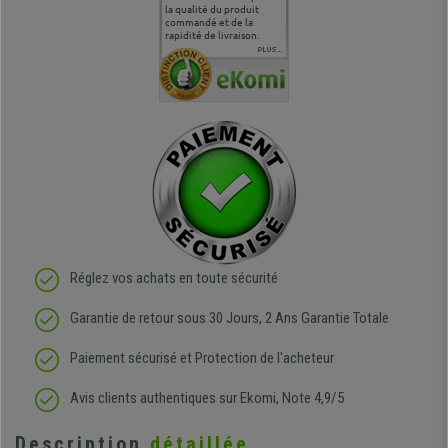
 je tenais
sur le produit que sur les
la qualité du produit
correspond à mes
bien qu'a
uipe qui
délais de livraison, et
commandé et de la
attentes et mes besoins.
problème 
en
surtout l'accueil
rapidité de livraison.
J'ai pu comparer avec des
abîmé) tou
téléphonique compétent
sièges que l'on trouve
oeuvre po
PLUS...
e
et agréable.
dans les grandes surfaces
ce produit
ivement
de l'aménagement et ne
meilleurs 
regrette pas mon achat.
de l'achat
de belle q
Réglez vos achats en toute sécurité
Garantie de retour sous 30 Jours, 2 Ans Garantie Totale
Paiement sécurisé et Protection de l'acheteur
Avis clients authentiques sur Ekomi, Note 4,9/5
Description
détaillée