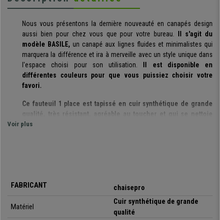
Nous vous présentons la dernière nouveauté en canapés design
aussi bien pour chez vous que pour votre bureau.
Il s'agit du
modèle BASILE,
un canapé aux lignes fluides et minimalistes qui
marquera la différence et ira à merveille avec un style unique dans
l'espace choisi pour son utilisation.
Il est disponible en
différentes couleurs pour que vous puissiez choisir votre
favori.
Ce fauteuil 1 place est tapissé en cuir synthétique de grande
qualité, très résistant, agréable au toucher et qui se nettoie
Voir plus
très facilement.
De plus, son rembourrage épais le rend très
confortable, idéal pour passer de nombreuses heures assis
confortablement.
Comme vous pourrez l'observer sur les photos,
il s'agit d'un
modèle avec un design exclusif et unique.
Dans chacun de ses
détails, nous retrouvons un style et une qualité inégalable.
FABRICANT
chaisepro
Cuir synthétique de grande
Ce modèle BASILE est le modèle idéal aussi pour votre salon
Matériel
qualité
chez vous que pour votre bureau, une réception, bars, etc.
et